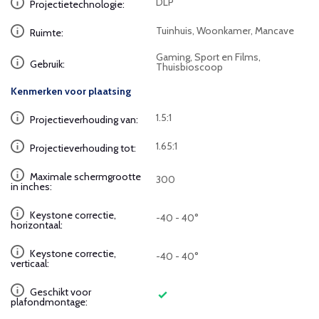
DLP
Projectietechnologie:
Tuinhuis, Woonkamer, Mancave
Ruimte:
Gaming, Sport en Films,
Gebruik:
Thuisbioscoop
Kenmerken voor plaatsing
1.5:1
Projectieverhouding van:
1.65:1
Projectieverhouding tot:
Maximale schermgrootte
300
in inches:
Keystone correctie,
-40 - 40°
horizontaal:
Keystone correctie,
-40 - 40°
verticaal:
Geschikt voor
plafondmontage: