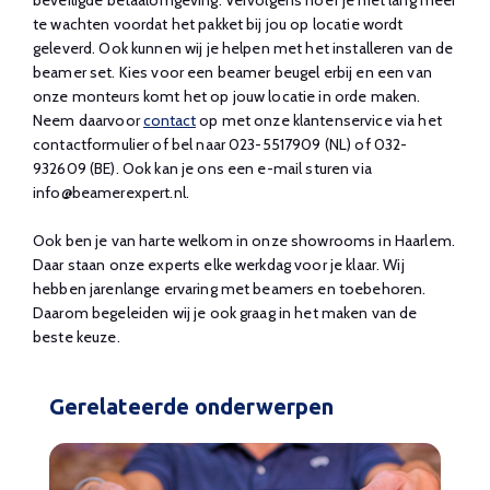
beveiligde betaalomgeving. Vervolgens hoef je niet lang meer
te wachten voordat het pakket bij jou op locatie wordt
geleverd. Ook kunnen wij je helpen met het installeren van de
beamer set. Kies voor een beamer beugel erbij en een van
onze monteurs komt het op jouw locatie in orde maken.
Neem daarvoor
contact
op met onze klantenservice via het
contactformulier of bel naar 023-5517909 (NL) of 032-
932609 (BE). Ook kan je ons een e-mail sturen via
info@beamerexpert.nl
.
Ook ben je van harte welkom in onze showrooms in Haarlem.
Daar staan onze experts elke werkdag voor je klaar. Wij
hebben jarenlange ervaring met beamers en toebehoren.
Daarom begeleiden wij je ook graag in het maken van de
beste keuze.
Gerelateerde onderwerpen