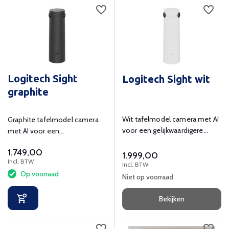
Logitech Sight
Logitech Sight wit
graphite
Wit tafelmodel camera met AI
Graphite tafelmodel camera
voor een gelijkwaardigere
met AI voor een
videovergaderervaring
gelijkwaardigere
1.749,00
videovergaderervaring
1.999,00
Incl. BTW
Incl. BTW
Op voorraad
Niet op voorraad
Bekijken