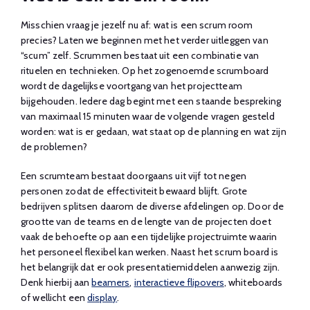
Misschien vraag je jezelf nu af: wat is een scrum room
precies? Laten we beginnen met het verder uitleggen van
“scum” zelf. Scrummen bestaat uit een combinatie van
rituelen en technieken. Op het zogenoemde scrumboard
wordt de dagelijkse voortgang van het projectteam
bijgehouden. Iedere dag begint met een staande bespreking
van maximaal 15 minuten waar de volgende vragen gesteld
worden: wat is er gedaan, wat staat op de planning en wat zijn
de problemen?
Een scrumteam bestaat doorgaans uit vijf tot negen
personen zodat de effectiviteit bewaard blijft. Grote
bedrijven splitsen daarom de diverse afdelingen op. Door de
grootte van de teams en de lengte van de projecten doet
vaak de behoefte op aan een tijdelijke projectruimte waarin
het personeel flexibel kan werken. Naast het scrum board is
het belangrijk dat er ook presentatiemiddelen aanwezig zijn.
Denk hierbij aan
beamers
,
interactieve flipovers
, whiteboards
of wellicht een
display
.