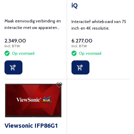
iQ
Maak eenvoudig verbinding en
Interactief whiteboard van 75
interactie met uw apparaten
inch en 4K resolutie.
en content met de MX255-V3,
2.349,00
6.277,00
om actief leren te
Incl. BTW
Incl. BTW
ondersteunen - in en buiten
Op voorraad
Op voorraad
het klaslokaal.
Viewsonic IFP86G1