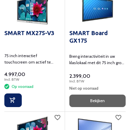
SMART MX275-V3
SMART Board
GX175
75 inch interactief
Breng interactiviteit in uw
touchscreen om actief te
klaslokaal met dit 75 inch grote
leren en ondersteunen in de
interactieve smart board.
4.997,00
klas.
2.399,00
Incl. BTW
Incl. BTW
Op voorraad
Niet op voorraad
Bekijken