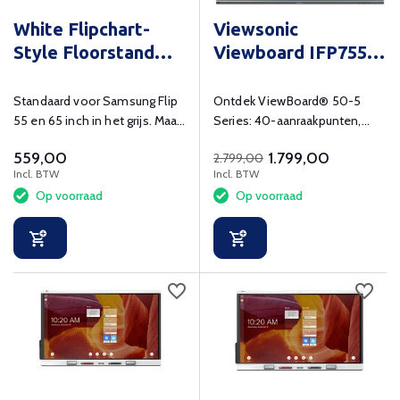
White Flipchart-
Viewsonic
Style Floorstand
Viewboard IFP7550-
VFM-F10/WH
5F
Standaard voor Samsung Flip
Ontdek ViewBoard® 50-5
55 en 65 inch in het grijs. Maak
Series: 40-aanraakpunten,
uw Samsung Flip mobiel!
myViewBoard-software,
559,00
1.799,00
2.799,00
draadloos delen, intuïtieve
Incl. BTW
Incl. BTW
bediening en Android 11 voor
Op voorraad
Op voorraad
efficiëntie en beveiliging. Til
jouw onderwijs naar nieuwe
hoogten!