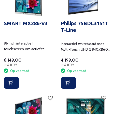
SMART MX286-V3
Philips 75BDL3151T
T-Line
86 inch interactief
Interactief whiteboard met
touchscreen om actief te
Multi-Touch UHD (3840x2160)
leren en ondersteunen in de
resolutie
6.149,00
4.199,00
klas.
Incl. BTW
Incl. BTW
Op voorraad
Op voorraad