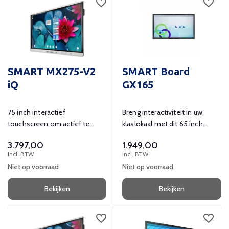
SMART MX275-V2
SMART Board
iQ
GX165
75 inch interactief
Breng interactiviteit in uw
touchscreen om actief te
klaslokaal met dit 65 inch
leren en ondersteunen in de
grote interactieve smart
3.797,00
1.949,00
klas.
board.
Incl. BTW
Incl. BTW
Niet op voorraad
Niet op voorraad
Bekijken
Bekijken