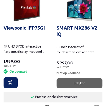
Viewsonic IFP75G1
SMART MX286-V2
iQ
4K UHD BYOD interactive
86 inch interactief
flatpanel display met veel
touchscreen om actief te
touchpunten en connectoren.
leren en ondersteunen in de
1.999,00
5.297,00
klas.
Incl. BTW
Incl. BTW
Op voorraad
Niet op voorraad
Bekijken
Professionele klantenservice