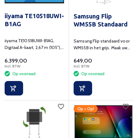
iiyama TE10518UWI-
Samsung Flip
B1AG
WM55B Standaard
iiyama TE10518UWI-B1AG,
Samsung Flip standaard voor
Digitaal A-kaart, 2,67 m (105"),
WM55B in het grijs. Maak uw
LED, 5120 x 2160 Pixels, Wifi,
Samsung Flip mobiel!
6.399,00
649,00
24/7
Incl. BTW
Incl. BTW
Op voorraad
Op voorraad
Op = Op!