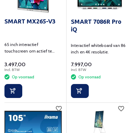
SMART MX265-V3
SMART 7086R Pro
iQ
65 inch interactief
Interactief whiteboard van 86
touchscreen om actief te
inch en 4K resolutie.
leren en ondersteunen in de
3.497,00
7.997,00
klas.
Incl. BTW
Incl. BTW
Op voorraad
Op voorraad