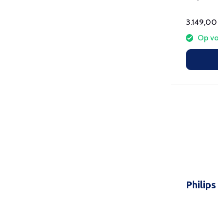
cd/mÂ²
3.149,00
Op vo
Philip