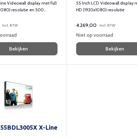
line Videowall display met Full
55 Inch LCD Videowall display m
1080) resolutie en 500
HD (1920x1080) resolutie
4.269,00
Incl. BTW
Incl. BTW
voorraad
Niet op voorraad
Bekijken
Bekijken
s 55BDL3005X X-Line