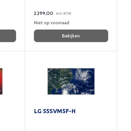
optimaal kijkgenot.
2.299,00
Incl. BTW
Niet op voorraad
Bekijken
LG 55SVM5F-H