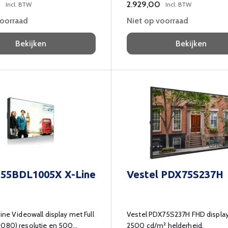
0
2.929,00
Incl. BTW
Incl. BTW
voorraad
Niet op voorraad
Bekijken
Bekijken
s 55BDL1005X X-Line
Vestel PDX75S237H
line Videowall display met Full
Vestel PDX75S237H FHD displa
1080) resolutie en 500
2500 cd/m² helderheid.