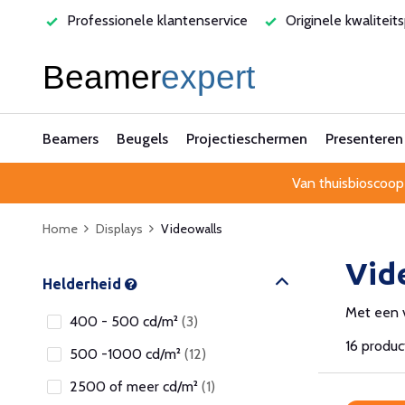
rvice
Originele kwaliteitsproducten
Laagste prijsgarant
Beamers
Beugels
Projectieschermen
Presenteren
Van thuisbioscoop
Home
Displays
Videowalls
Vid
Helderheid
Met een v
400 - 500 cd/m²
(3)
16 produ
500 -1000 cd/m²
(12)
2500 of meer cd/m²
(1)