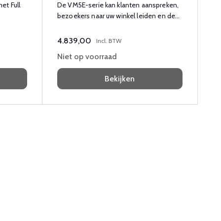
et Full
De VM5E-serie kan klanten aanspreken,
bezoekers naar uw winkel leiden en de
naamsbekendheid vergroten.
4.839,00
Incl. BTW
Niet op voorraad
Bekijken