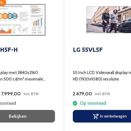
0%
UH5F-H
LG 55VL5F
isplay met 3840x2160
55 Inch LCD Videowall display m
 en 500 cd/m² maximale
HD (1920x1080) resolutie
.
7.999,00
2.479,00
Incl. BTW
Incl. BTW
voorraad
Op voorraad
Bekijken
In winkelwagen