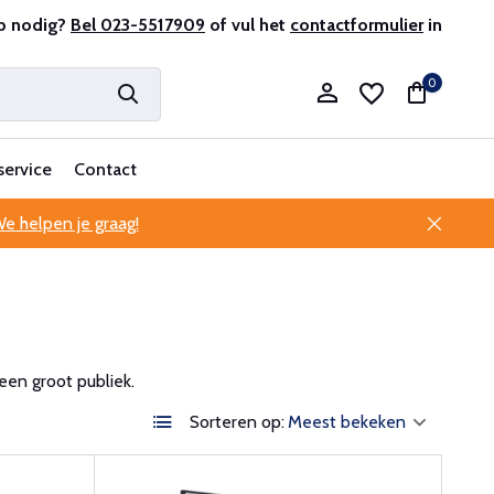
antenservice
p nodig?
Bel 023-5517909
of vul het
contactformulier
in
0
service
Contact
e helpen je graag!
Account aanmaken
Account aanmaken
een groot publiek.
Sorteren op: