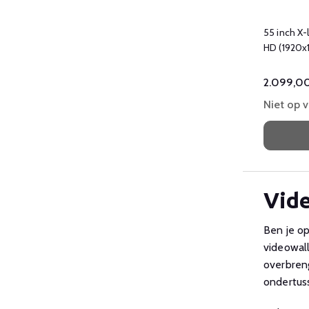
55 inch X-
HD (1920x
cd/mÂ²
2.099,0
Niet op 
Vide
Ben je op
videowall
overbreng
ondertuss