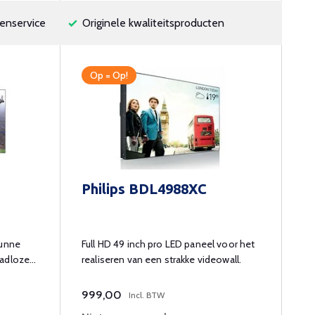
enservice
Originele kwaliteitsproducten
Op = Op!
Philips BDL4988XC
dunne
Full HD 49 inch pro LED paneel voor het
aadloze
realiseren van een strakke videowall.
999,00
Incl. BTW