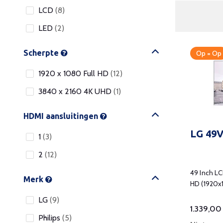
LCD
(8)
LED
(2)
Scherpte
Op = Op
1920 x 1080 Full HD
(12)
3840 x 2160 4K UHD
(1)
HDMI aansluitingen
LG 49
1
(3)
2
(12)
49 Inch LC
Merk
HD (1920x1
LG
(9)
1.339,00
Philips
(5)