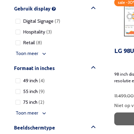
sale -3
Gebruik display
Digital Signage
(7)
Hospitality
(3)
Retail
(8)
LG 98
Toon meer
Formaat in inches
98 inch d
49 inch
(4)
resolutie
helderheid
55 inch
(9)
11.499,00
75 inch
(2)
Niet op 
Toon meer
Beeldschermtype