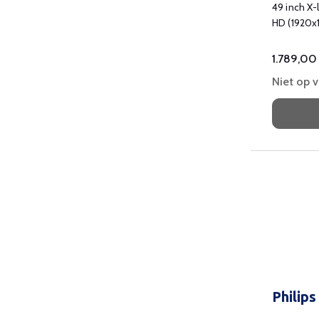
49 inch X-
HD (1920x
cd/mÂ²
1.789,00
Niet op 
Philip