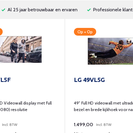
Al 25 jaar betrouwbaar en ervaren
Professionele klant
Op = Op
VL5F
LG 49VL5G
D Videowall display met Full
49" Full HD videowall met ultra
080) resolutie
bezel en brede kijkhoek voor n
displays.​
1.499,00
Incl. BTW
Incl. BTW