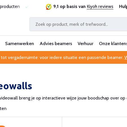
ie
Al 25 jaar betrouwbaar en ervaren
9,1 op basis van
Kiyoh reviews
Professionele kl
Hul
Samenwerken
Advies beamers
Verhuur
Onze klanten
 tot vergaderruimte: voor iedere situatie een passende beamer.
W
eowalls
ideowall breng je op interactieve wijze jouw boodschap over op 
cten