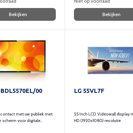
voorraad
Niet op voorraad
Bekijken
Bekijken
s BDL5570EL/00
LG 55VL7F
 contact met uw publiek met
55 Inch LCD Videowall display m
e scherm voor digitale
HD (1920x1080) resolutie