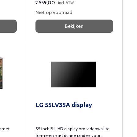
2.559,00
Incl. BTW
Niet op voorraad
Bekijken
LG 55LV35A display
y met
55 inch Full HD display om videowall te
formeren met dunne randen voor