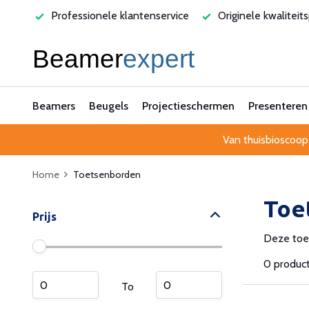
varen
Professionele klantenservice
Originele kwaliteit
Beamers
Beugels
Projectieschermen
Presenteren
Van thuisbioscoop
Home
Toetsenborden
Toe
Prijs
Deze toet
0 produc
To