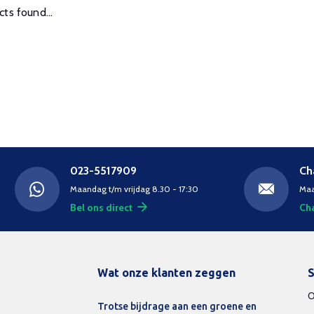
ts found...
023-5517909
Ch
Maandag t/m vrijdag 8.30 - 17:30
Maa
Bel ons direct
Cha
Wat onze klanten zeggen
S
O
Trotse bijdrage aan een groene en