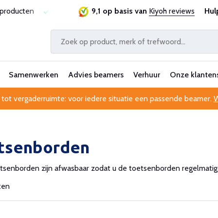
sproducten
Laagste prijsgarantie
9,1 op basis van
Al 25 jaar betrouwbaa
Kiyoh reviews
Hul
Samenwerken
Advies beamers
Verhuur
Onze klanten
 tot vergaderruimte: voor iedere situatie een passende beamer.
W
tsenborden
senborden zijn afwasbaar zodat u de toetsenborden regelmatig ku
ten