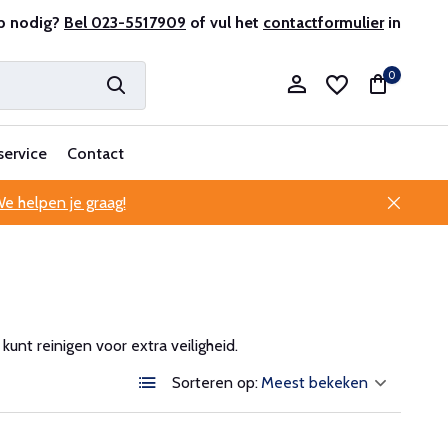
r en ervaren
p nodig?
Bel 023-5517909
Professionele klantenservice
of vul het
contactformulier
in
0
service
Contact
e helpen je graag!
Account aanmaken
Account aanmaken
nt reinigen voor extra veiligheid.
Sorteren op: