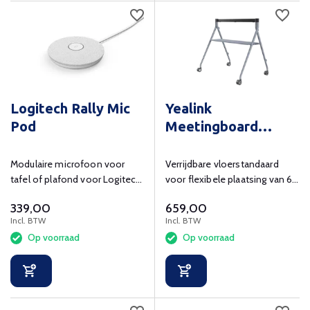
Logitech Rally Mic
Yealink
Pod
Meetingboard
Floorstand Pro 65
inch
Modulaire microfoon voor
Verrijdbare vloerstandaard
tafel of plafond voor Logitech
voor flexibele plaatsing van 65
Rally familie.
inch displays.
339,00
659,00
Incl. BTW
Incl. BTW
Op voorraad
Op voorraad