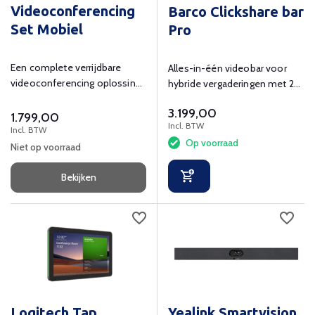
Videoconferencing
Barco Clickshare bar
Set Mobiel
Pro
Een complete verrijdbare
Alles-in-één videobar voor
videoconferencing oplossing
hybride vergaderingen met 2
voor een super scherpe prijs.
ClickShare buttons
3.199,00
1.799,00
Incl. BTW
Incl. BTW
Op voorraad
Niet op voorraad
Bekijken
Logitech Tap
Yealink Smartvision