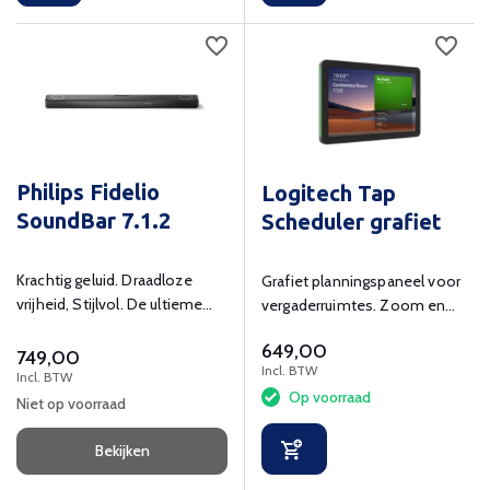
Philips Fidelio
Logitech Tap
SoundBar 7.1.2
Scheduler grafiet
Krachtig geluid. Draadloze
Grafiet planningspaneel voor
vrijheid, Stijlvol. De ultieme
vergaderruimtes. Zoom en
luisterervaring.
Microsoft Teams
649,00
gecertificeerd.
749,00
Incl. BTW
Incl. BTW
Op voorraad
Niet op voorraad
Bekijken