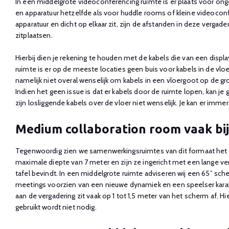
In een middelgrote videoconferencing ruimte is er plaats voor onge
en apparatuur hetzelfde als voor huddle rooms of kleine videoconfer
apparatuur en dicht op elkaar zit, zijn de afstanden in deze vergad
zitplaatsen.
Hierbij dien je rekening te houden met de kabels die van een disp
ruimte is er op de meeste locaties geen buis voor kabels in de vloe
namelijk niet overal wenselijk om kabels in een vloergoot op de gr
Indien het geen issue is dat er kabels door de ruimte lopen, kan j
zijn losliggende kabels over de vloer niet wenselijk. Je kan er imm
Medium collaboration room vaak bij
Tegenwoordig zien we samenwerkingsruimtes van dit formaat het 
maximale diepte van 7 meter en zijn ze ingericht met een lange ve
tafel bevindt. In een middelgrote ruimte adviseren wij een 65” sche
meetings voorzien van een nieuwe dynamiek en een speelser karakt
aan de vergadering zit vaak op 1 tot 1,5 meter van het scherm af. H
gebruikt wordt niet nodig.