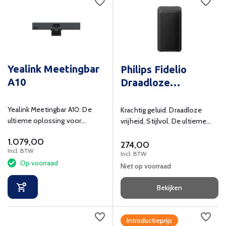
Yealink Meetingbar
Philips Fidelio
A10
Draadloze
luidspreker
Yealink Meetingbar A10: De
Krachtig geluid. Draadloze
ultieme oplossing voor
vrijheid, Stijlvol. De ultieme
heldere audio- en
luisterervaring.
1.079,00
videoconferenties
274,00
Incl. BTW
Incl. BTW
Op voorraad
Niet op voorraad
Bekijken
Introductieprijs