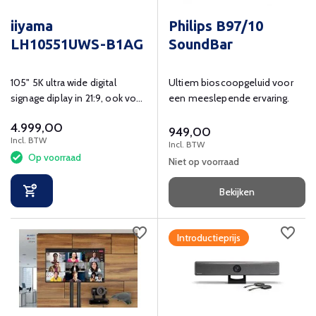
iiyama
Philips B97/10
LH10551UWS-B1AG
SoundBar
105" 5K ultra wide digital
Ultiem bioscoopgeluid voor
signage diplay in 21:9, ook voor
een meeslepende ervaring.
front-row videoconferencing
4.999,00
949,00
Incl. BTW
Incl. BTW
Op voorraad
Niet op voorraad
Bekijken
Introductieprijs