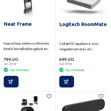
Neat Frame
Logitech RoomMate
haarscherp videoconferentie
CollabOS-appliance voor
beeld, kristalhelder geluid en
vergadercamera's en
eenvoudig in gebruik.
randapparatuur bij
799,00
699,00
ruimteoplossingen
Incl. BTW
Incl. BTW
Op voorraad
Op voorraad