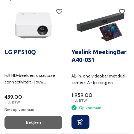
LG PF510Q
Yealink MeetingBar
A40-031
Full HD-beelden, draadloze
All-in-one videobar met dual-
connectiviteit - jouw
camera, AI-tracking en
thuisbioscoop.
Teams/Zoom ondersteuning.
1.959,00
439,00
Incl. BTW
Incl. BTW
Op voorraad
Niet op voorraad
Bekijken