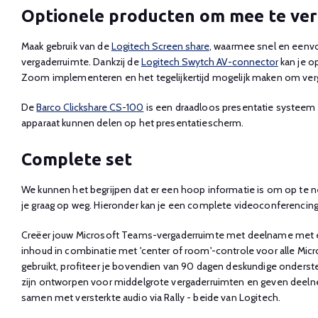
Optionele producten om mee te ve
Maak gebruik van de
Logitech Screen share
, waarmee snel en eenv
vergaderruimte. Dankzij de
Logitech Swytch AV-connector
kan je o
Zoom implementeren en het tegelijkertijd mogelijk maken om verg
De
Barco Clickshare CS-100
is een draadloos presentatie systeem
apparaat kunnen delen op het presentatiescherm.
Complete set
We kunnen het begrijpen dat er een hoop informatie is om op te ne
je graag op weg. Hieronder kan je een complete videoconferencing
Creëer jouw Microsoft Teams-vergaderruimte met deelname met éé
inhoud in combinatie met 'center of room'-controle voor alle Mic
gebruikt, profiteer je bovendien van 90 dagen deskundige onderste
zijn ontworpen voor middelgrote vergaderruimten en geven deelne
samen met versterkte audio via Rally - beide van Logitech.