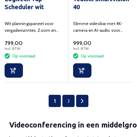
Scheduler wit
40
Wit planningspaneel voor
Slimme videobar met 4K-
vergaderruimtes. Zoom en
camera en AI-audio voor
Microsoft Teams
efficiënte videoconferenties.
799,00
999,00
gecertificeerd.
Incl. BTW
Incl. BTW
Op voorraad
Op voorraad
1
2
Videoconferencing in een middelgro