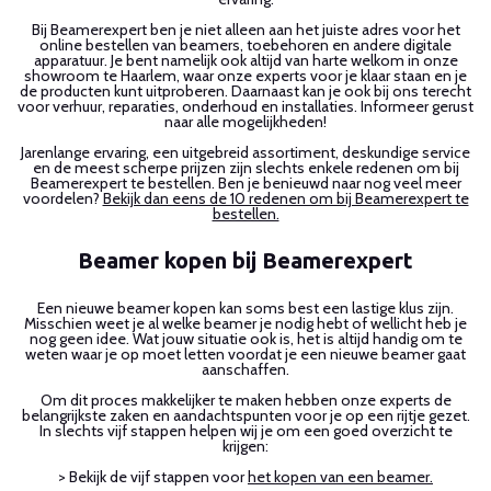
Bij Beamerexpert ben je niet alleen aan het juiste adres voor het
online bestellen van beamers, toebehoren en andere digitale
apparatuur. Je bent namelijk ook altijd van harte welkom in onze
showroom te Haarlem, waar onze experts voor je klaar staan en je
de producten kunt uitproberen. Daarnaast kan je ook bij ons terecht
voor verhuur, reparaties, onderhoud en installaties. Informeer gerust
naar alle mogelijkheden!
Jarenlange ervaring, een uitgebreid assortiment, deskundige service
en de meest scherpe prijzen zijn slechts enkele redenen om bij
Beamerexpert te bestellen. Ben je benieuwd naar nog veel meer
voordelen?
Bekijk dan eens de 10 redenen om bij Beamerexpert te
bestellen.
Beamer kopen bij Beamerexpert
Een nieuwe beamer kopen kan soms best een lastige klus zijn.
Misschien weet je al welke beamer je nodig hebt of wellicht heb je
nog geen idee. Wat jouw situatie ook is, het is altijd handig om te
weten waar je op moet letten voordat je een nieuwe beamer gaat
aanschaffen.
Om dit proces makkelijker te maken hebben onze experts de
belangrijkste zaken en aandachtspunten voor je op een rijtje gezet.
In slechts vijf stappen helpen wij je om een goed overzicht te
krijgen:
> Bekijk de vijf stappen voor
het kopen van een beamer.