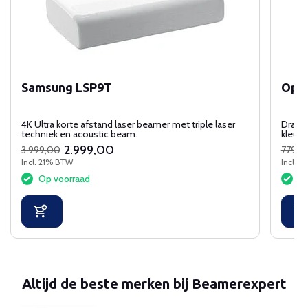
Samsung LSP9T
Opt
4K Ultra korte afstand laser beamer met triple laser
Draagb
techniek en acoustic beam.
kleur
2.999,00
3.999,00
779,0
Incl. 21% BTW
Incl. 
Op voorraad
Op
Altijd de beste merken bij Beamerexpert