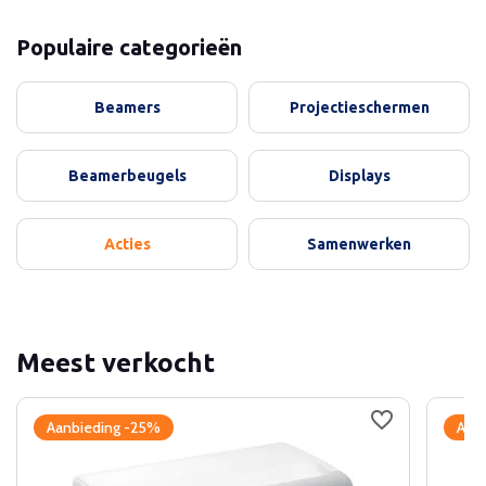
Populaire categorieën
Beamers
Projectieschermen
Beamerbeugels
Displays
Acties
Samenwerken
Meest verkocht
Aanbieding -25%
Aan