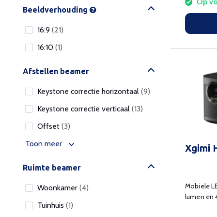
Op vo
Beeldverhouding
16:9
(21)
16:10
(1)
Afstellen beamer
Keystone correctie horizontaal
(9)
Keystone correctie verticaal
(13)
Offset
(3)
Toon meer
Xgimi
Ruimte beamer
Mobiele L
Woonkamer
(4)
lumen en 4
Tuinhuis
(1)
onderweg