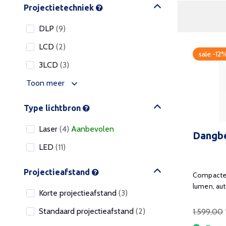
Projectietechniek
DLP
(9)
LCD
(2)
sale -12
3LCD
(3)
Toon meer
Type lichtbron
Laser
(4)
Aanbevolen
Dangbe
LED
(11)
Projectieafstand
Compacte
lumen, aut
Korte projectieafstand
(3)
Standaard projectieafstand
(2)
1.599,00