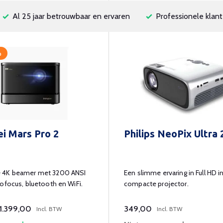
Al 25 jaar betrouwbaar en ervaren
Professionele klant
%
i Mars Pro 2
Philips NeoPix Ultra 
 4K beamer met 3200 ANSI
Een slimme ervaring in Full HD i
ofocus, bluetooth en WiFi.
compacte projector.
1.399,00
349,00
Incl. BTW
Incl. BTW