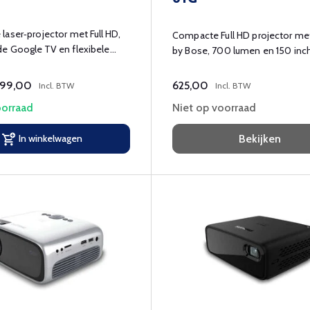
aser‑projector met Full HD,
Compacte Full HD projector m
e Google TV en flexibele
by Bose, 700 lumen en 150 inc
599,00
625,00
Incl. BTW
Incl. BTW
orraad
Niet op voorraad
In winkelwagen
Bekijken