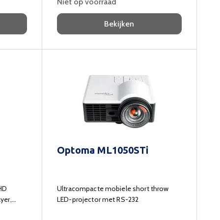
Niet op voorraad
Bekijken
Optoma ML1050STi
 HD
Ultracompacte mobiele short throw
yer,
LED-projector met RS-232