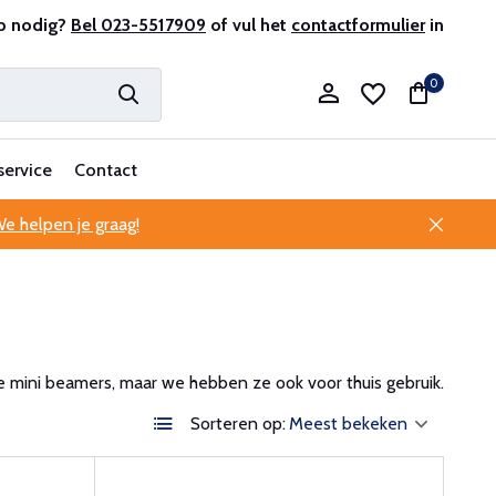
antenservice
p nodig?
Bel 023-5517909
of vul het
contactformulier
in
0
service
Contact
e helpen je graag!
Account aanmaken
Account aanmaken
mini beamers, maar we hebben ze ook voor thuis gebruik.
Sorteren op: