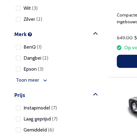
Wit
(3)
Compacte l
Zilver
(2)
ingebouwd
opstelling.
Merk
649,00
BenQ
(1)
Op vo
Dangbei
(2)
Epson
(3)
Toon meer
Prijs
Instapmodel
(7)
Laag geprijsd
(7)
Gemiddeld
(6)