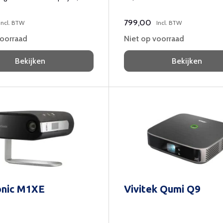
 bluetooth.
entertainment.
799,00
Incl. BTW
Incl. BTW
voorraad
Niet op voorraad
Bekijken
Bekijken
onic M1XE
Vivitek Qumi Q9