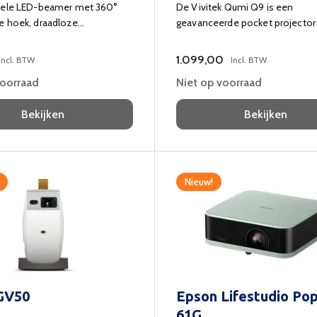
iele LED-beamer met 360°
De Vivitek Qumi Q9 is een
e hoek, draadloze
geavanceerde pocket projecto
teit en geluid van topkwaliteit.
Native Full HD, HDR en 4K-
compatibiliteit. Met 1500 lume
1.099,00
Incl. BTW
Incl. BTW
helderheid, Wi-Fi-connectivitei
voorraad
Niet op voorraad
compact ontwerp is het perfec
zakelijk gebruik, educatie en per
Bekijken
Bekijken
entertainment.
Nieuw!
GV50
Epson Lifestudio Po
61G