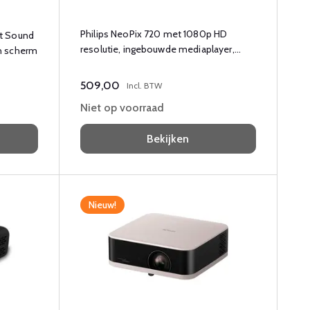
Philips NeoPix 720 met 1080p HD
et Sound
resolutie, ingebouwde mediaplayer,
h scherm
speaker en bluetooth.
509,00
Incl. BTW
Niet op voorraad
Bekijken
Nieuw!