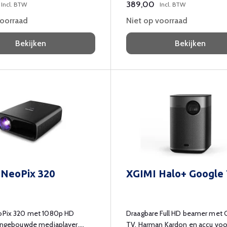
389,00
Incl. BTW
Incl. BTW
voorraad
Niet op voorraad
Bekijken
Bekijken
s NeoPix 320
XGIMI Halo+ Google
eoPix 320 met 1080p HD
Draagbare Full HD beamer met 
 ingebouwde mediaplayer,
TV, Harman Kardon en accu voor