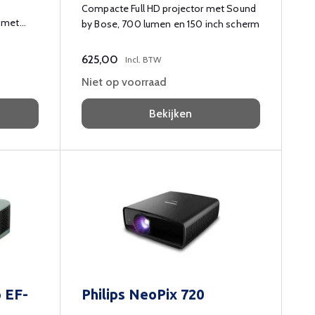
Compacte Full HD projector met Sound
r met
by Bose, 700 lumen en 150 inch scherm
n
625,00
Incl. BTW
t en een
Niet op voorraad
t voor
soonlijk
Bekijken
p EF-
Philips NeoPix 720