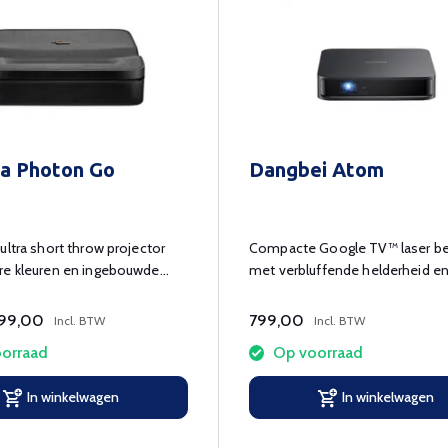
a Photon Go
Dangbei Atom
ultra short throw projector
Compacte Google TV™ laser b
re kleuren en ingebouwde
met verbluffende helderheid e
..
functies.
99,00
799,00
Incl. BTW
Incl. BTW
orraad
Op voorraad
In winkelwagen
In winkelwagen