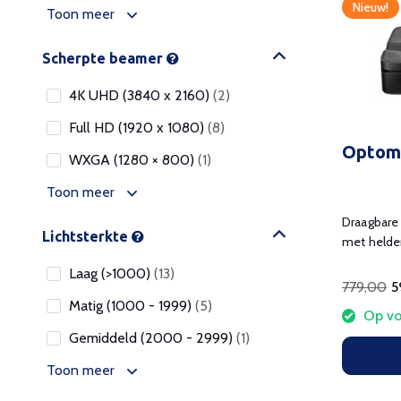
Nieuw!
Toon meer
Scherpte beamer
4K UHD (3840 x 2160)
(2)
Full HD (1920 x 1080)
(8)
Optom
WXGA (1280 × 800)
(1)
Toon meer
Draagbare 
Lichtsterkte
met helde
Google TV
Laag (>1000)
(13)
779,00
5
Matig (1000 - 1999)
(5)
Op vo
Gemiddeld (2000 - 2999)
(1)
Toon meer