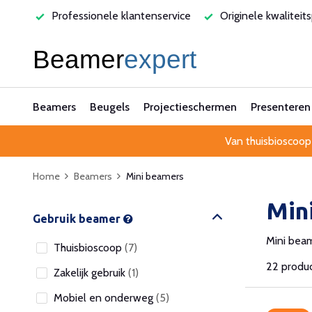
rvice
Originele kwaliteitsproducten
Laagste prijsgarant
Beamers
Beugels
Projectieschermen
Presenteren
Van thuisbioscoop
Home
Beamers
Mini beamers
Min
Gebruik beamer
Mini bea
Thuisbioscoop
(7)
22 produ
Zakelijk gebruik
(1)
Mobiel en onderweg
(5)