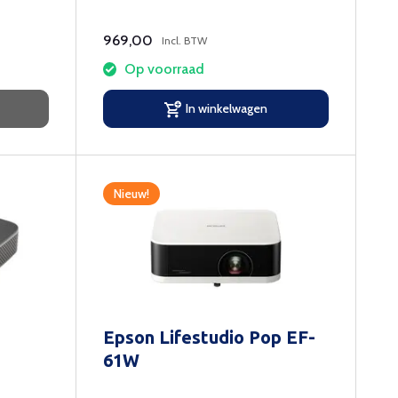
969,00
Incl. BTW
Op voorraad
In winkelwagen
Nieuw!
Epson Lifestudio Pop EF-
61W