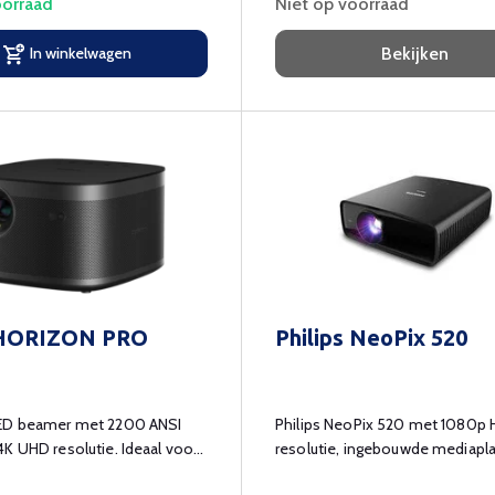
orraad
Niet op voorraad
In winkelwagen
Bekijken
 HORIZON PRO
Philips NeoPix 520
ED beamer met 2200 ANSI
Philips NeoPix 520 met 1080p
K UHD resolutie. Ideaal voor
resolutie, ingebouwde mediapla
!
speaker en bluetooth.