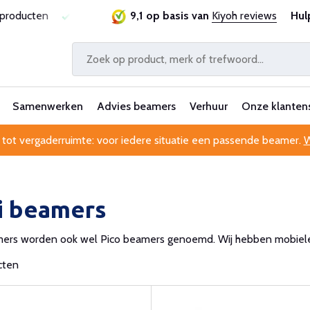
ie
Al 25 jaar betrouwbaar en ervaren
9,1 op basis van
Kiyoh reviews
Professionele kl
Hul
Samenwerken
Advies beamers
Verhuur
Onze klanten
 tot vergaderruimte: voor iedere situatie een passende beamer.
W
i beamers
mers worden ook wel Pico beamers genoemd. Wij hebben mobiele 
cten