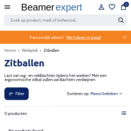
0
Persoonlijk advies?
We helpen je graag!
Home
Werkplek
Zitballen
Zitballen
Last van rug- en nekklachten tijdens het werken? Met een
ergonomische zitbal zullen uw klachten verdwijnen.
Filter
Sorteren op:
0 producten
No products found...