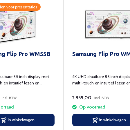
en voor presentaties
g Flip Pro WM55B
Samsung Flip Pro W
aibare 55 inch display met
4K UHD draaibare 85 inch displ
h en intuïtief lezen en
multi-touch en intuïtief lezen e
schrijven.
2.859,00
Incl. BTW
Incl. BTW
orraad
Op voorraad
In winkelwagen
In winkelwagen