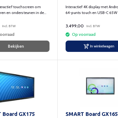
teractief touchscreen om
Interactief 4K display met Andro
leren en ondersteunen in de
64-punts touch en USB-C 65W
3.499,00
Incl. BTW
Incl. BTW
voorraad
Op voorraad
Bekijken
In winkelwagen
 Board GX175
SMART Board GX165