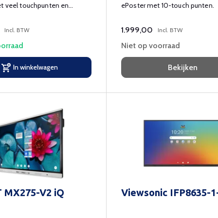
et veel touchpunten en
ePoster met 10-touch punten.
en.
1.999,00
Incl. BTW
Incl. BTW
orraad
Niet op voorraad
In winkelwagen
Bekijken
 MX275-V2 iQ
Viewsonic IFP8635-1