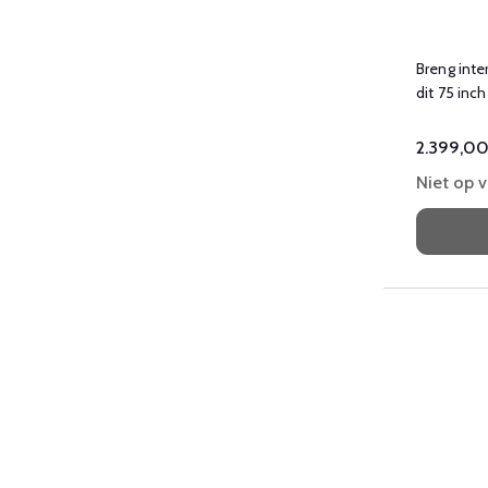
Breng inter
dit 75 inc
board.
2.399,0
Niet op 