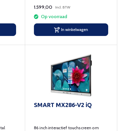
1.599,00
Incl. BTW
Op voorraad
In winkelwagen
SMART MX286-V2 iQ
tal
86 inch interactief touchscreen om