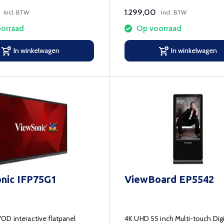
1.299,00
Incl. BTW
Incl. BTW
orraad
Op voorraad
In winkelwagen
In winkelwagen
nic IFP75G1
ViewBoard EP5542
D interactive flatpanel
4K UHD 55 inch Multi-touch Digi