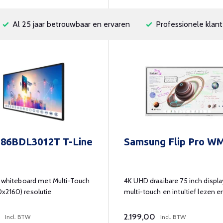
Al 25 jaar betrouwbaar en ervaren
Professionele klant
Philips 86BDL3012T T-Line
Samsung Flip Pro W
f whiteboard met Multi-Touch
4K UHD draaibare 75 inch displ
x2160) resolutie
multi-touch en intuïtief lezen e
schrijven.
2.199,00
Incl. BTW
Incl. BTW