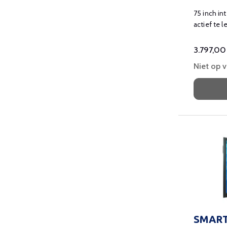
75 inch in
actief te 
klas.
3.797,00
Niet op 
SMART