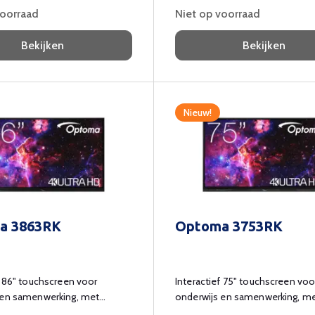
voorraad
Niet op voorraad
Bekijken
Bekijken
Nieuw!
a 3863RK
Optoma 3753RK
f 86" touchscreen voor
Interactief 75" touchscreen voo
 en samenwerking, met
onderwijs en samenwerking, m
d en apps.
Whiteboard en apps.