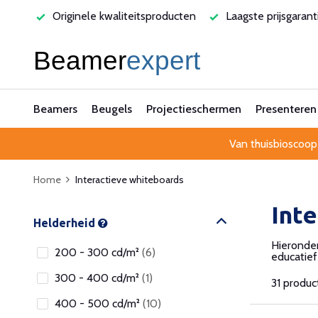
rvice
Originele kwaliteitsproducten
Laagste prijsgarant
Beamers
Beugels
Projectieschermen
Presenteren
Van thuisbioscoop
Home
Interactieve whiteboards
Int
Helderheid
Hieronder
200 - 300 cd/m²
(6)
educatief
300 - 400 cd/m²
(1)
31 produc
400 - 500 cd/m²
(10)