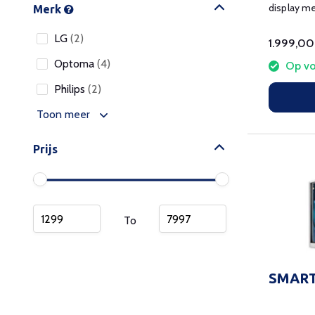
display m
Merk
connector
LG
(2)
1.999,00
Optoma
(4)
Op vo
Philips
(2)
Toon meer
Prijs
To
SMART