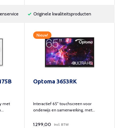
enservice
Originele kwaliteitsproducten
Nieuw!
M75B
Optoma 3653RK
ay met
Interactief 65" touchscreen voor
n
onderwijs en samenwerking, met
Whiteboard en apps.
1.299,00
Incl. BTW