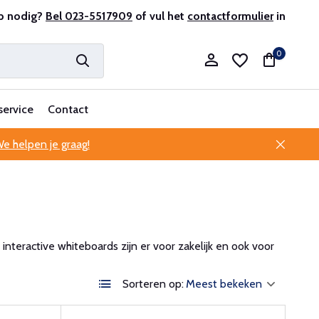
antenservice
p nodig?
Bel 023-5517909
of vul het
contactformulier
in
0
service
Contact
e helpen je graag!
Account aanmaken
Account aanmaken
nteractive whiteboards zijn er voor zakelijk en ook voor
Sorteren op: