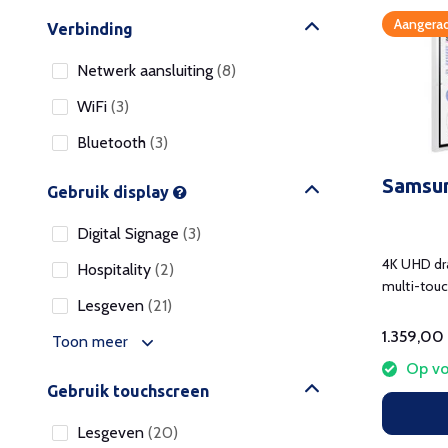
Aangerad
Verbinding
Netwerk aansluiting
(8)
WiFi
(3)
Bluetooth
(3)
Samsun
Gebruik display
Digital Signage
(3)
4K UHD dra
Hospitality
(2)
multi-touc
Lesgeven
(21)
schrijven.
1.359,00
Toon meer
Op vo
Gebruik touchscreen
Lesgeven
(20)