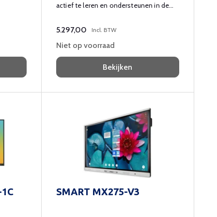
actief te leren en ondersteunen in de
klas.
5.297,00
Incl. BTW
Niet op voorraad
Bekijken
-1C
SMART MX275-V3