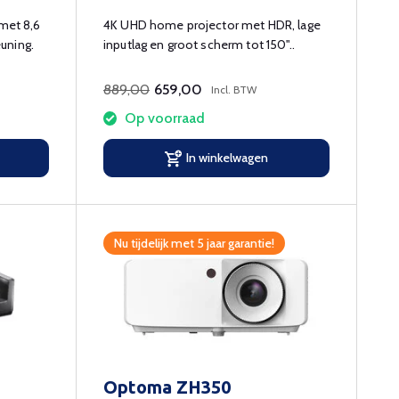
 met 8,6
4K UHD home projector met HDR, lage
uning.
inputlag en groot scherm tot 150"..
889,00
659,00
Incl. BTW
Op voorraad
In winkelwagen
Nu tijdelijk met 5 jaar garantie!
Optoma ZH350