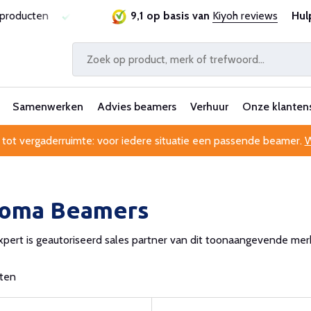
ie
Al 25 jaar betrouwbaar en ervaren
9,1 op basis van
Kiyoh reviews
Professionele kl
Hul
Samenwerken
Advies beamers
Verhuur
Onze klanten
 tot vergaderruimte: voor iedere situatie een passende beamer.
W
oma Beamers
ert is geautoriseerd sales partner van dit toonaangevende merk. 
cten