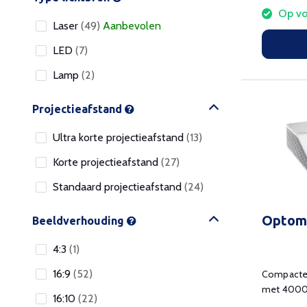
Op vo
Laser
(49)
Aanbevolen
LED
(7)
Lamp
(2)
Projectieafstand
Ultra korte projectieafstand
(13)
Korte projectieafstand
(27)
Standaard projectieafstand
(24)
Optom
Beeldverhouding
4:3
(1)
16:9
(52)
Compacte,
met 4000 
16:10
(22)
lens.