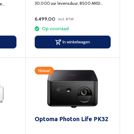
30.000 uur levensduur, 8500 ANSI
de
lumen.
6.499,00
Incl. BTW
Op voorraad
In winkelwagen
Nieuw!
Optoma Photon Life PK32