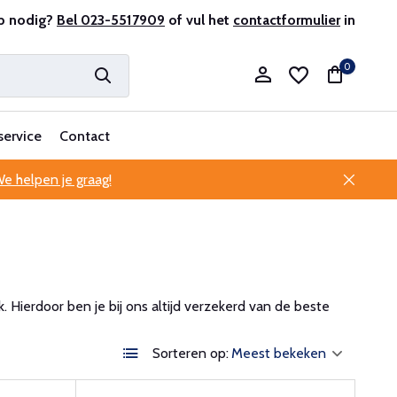
antenservice
p nodig?
Bel 023-5517909
of vul het
contactformulier
in
0
service
Contact
e helpen je graag!
Account aanmaken
Account aanmaken
Hierdoor ben je bij ons altijd verzekerd van de beste
Sorteren op: