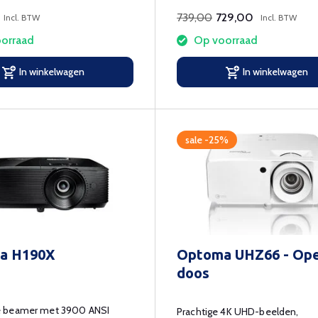
739,00
729,00
Incl. BTW
Incl. BTW
orraad
Op voorraad
In winkelwagen
In winkelwagen
sale -25%
a H190X
Optoma UHZ66 - Op
doos
 beamer met 3900 ANSI
Prachtige 4K UHD-beelden,