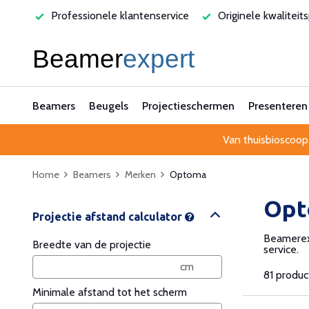
rvice
Originele kwaliteitsproducten
Laagste prijsgarant
Beamers
Beugels
Projectieschermen
Presenteren
Van thuisbioscoop
Home
Beamers
Merken
Optoma
Opt
Beamerexp
Breedte van de projectie
service.
81 produ
Minimale afstand tot het scherm