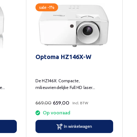
sale -1%
Optoma HZ146X-W
De HZ146X: Compacte,
de
milieuvriendelijke Full HD laser
thuisprojector met hoge helderheid,
lange levensduur en flexibele
669,00
659,00
Incl. BTW
installatieopties. Perfect voor films,
Op voorraad
sport en gaming.
In winkelwagen