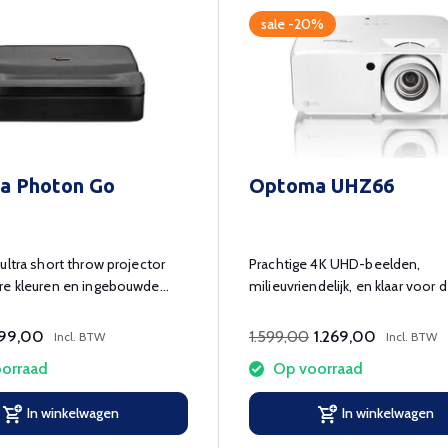
sale -20%
a Photon Go
Optoma UHZ66
ultra short throw projector
Prachtige 4K UHD-beelden,
re kleuren en ingebouwde
milieuvriendelijk, en klaar voor 
..
toekomst!
1.599,00
99,00
1.269,00
Incl. BTW
Incl. BTW
orraad
Op voorraad
In winkelwagen
In winkelwagen