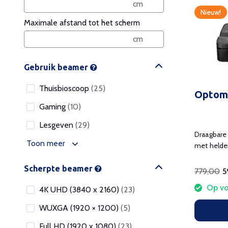
Nieuw!
Maximale afstand tot het scherm
Gebruik beamer
Thuisbioscoop
(25)
Optom
Gaming
(10)
Lesgeven
(29)
Draagbare 
Toon meer
met helde
Google TV
Scherpte beamer
779,00
5
Op vo
4K UHD (3840 x 2160)
(23)
WUXGA (1920 × 1200)
(5)
Full HD (1920 x 1080)
(23)