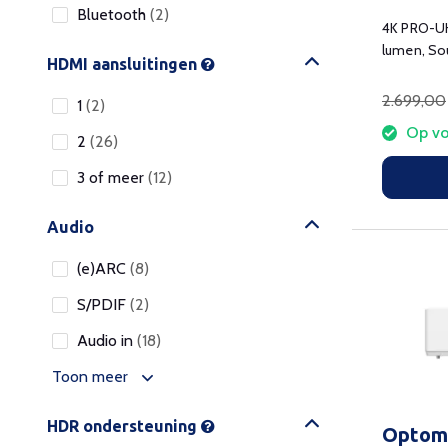
Bluetooth
(2)
4K PRO-UH
lumen, So
HDMI aansluitingen
2.699,00
1
(2)
Op vo
2
(26)
3 of meer
(12)
Audio
(e)ARC
(8)
S/PDIF
(2)
Audio in
(18)
Toon meer
HDR ondersteuning
Optom