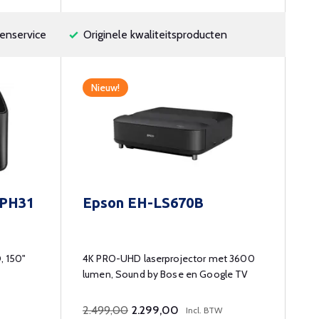
enservice
Originele kwaliteitsproducten
Nieuw!
 PH31
Epson EH-LS670B
, 150"
4K PRO-UHD laserprojector met 3600
lumen, Sound by Bose en Google TV
2.499,00
2.299,00
Incl. BTW