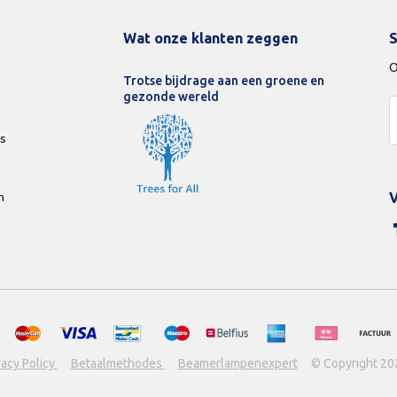
Wat onze klanten zeggen
S
O
Trotse bijdrage aan een groene en
gezonde wereld
ds
n
V
vacy Policy
Betaalmethodes
Beamerlampenexpert
© Copyright 20