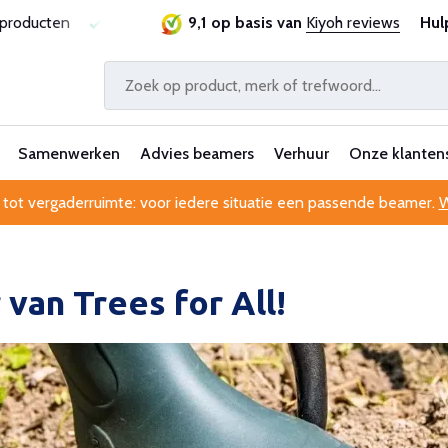
sproducten
Laagste prijsgarantie
9,1 op basis van
Al 25 jaar betrouwbaa
Kiyoh reviews
Hul
Samenwerken
Advies beamers
Verhuur
Onze klanten
 tot vergaderruimte: voor iedere situatie een passende beamer.
W
van Trees for All!