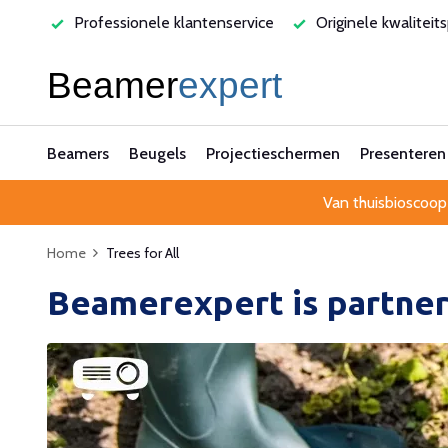
varen
Professionele klantenservice
Originele kwaliteit
Beamers
Beugels
Projectieschermen
Presenteren
Van thuisbioscoop
Home
Trees for All
Beamerexpert is partner 