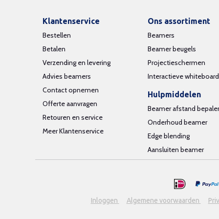
Klantenservice
Ons assortiment
Bestellen
Beamers
Betalen
Beamer beugels
Verzending en levering
Projectieschermen
Advies beamers
Interactieve whiteboar
Contact opnemen
Hulpmiddelen
Offerte aanvragen
Beamer afstand bepale
Retouren en service
Onderhoud beamer
Meer Klantenservice
Edge blending
Aansluiten beamer
Inloggen
Algemene voorwaarden
Pri