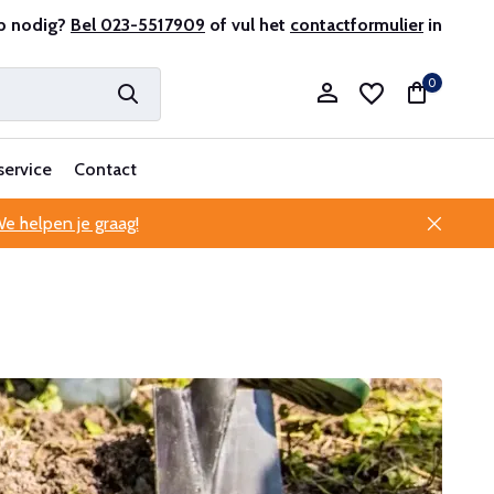
r en ervaren
p nodig?
Bel 023-5517909
Professionele klantenservice
of vul het
contactformulier
in
0
service
Contact
e helpen je graag!
Account aanmaken
Account aanmaken