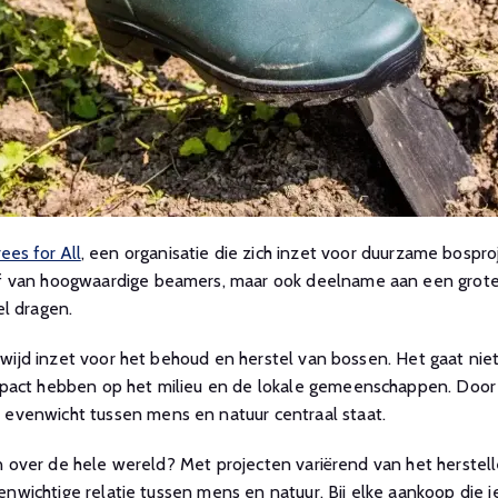
rees for All
, een organisatie die zich inzet voor duurzame bospr
f van hoogwaardige beamers, maar ook deelname aan een groter
l dragen.
eldwijd inzet voor het behoud en herstel van bossen. Het gaat n
impact hebben op het milieu en de lokale gemeenschappen. Doo
evenwicht tussen mens en natuur centraal staat.
ken over de hele wereld? Met projecten variërend van het herstel
venwichtige relatie tussen mens en natuur. Bij elke aankoop die j