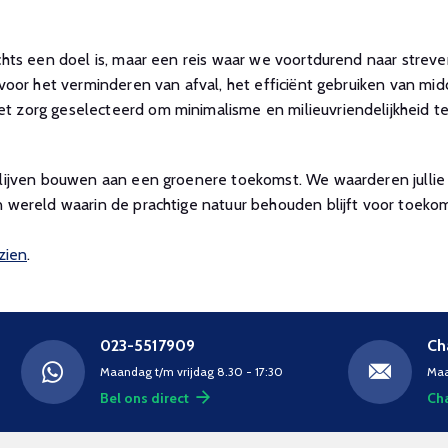
ts een doel is, maar een reis waar we voortdurend naar streven
oor het verminderen van afval, het efficiënt gebruiken van mid
zorg geselecteerd om minimalisme en milieuvriendelijkheid te
ijven bouwen aan een groenere toekomst. We waarderen jullie v
wereld waarin de prachtige natuur behouden blijft voor toekom
zien
.
023-5517909
Ch
Maandag t/m vrijdag 8.30 - 17:30
Maa
Bel ons direct
Cha