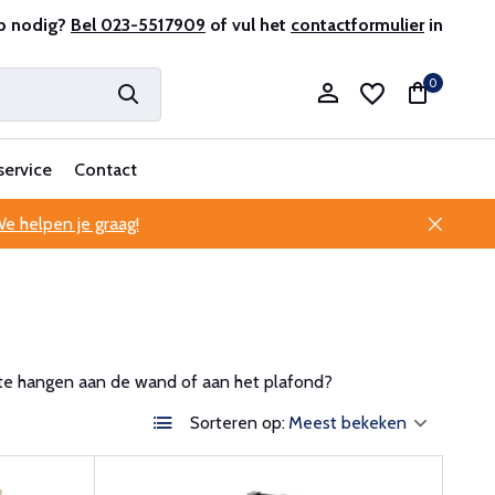
antenservice
p nodig?
Bel 023-5517909
of vul het
contactformulier
in
0
service
Contact
e helpen je graag!
Account aanmaken
Account aanmaken
te hangen aan de wand of aan het plafond?
Sorteren op: