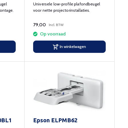
ugel
Universele low-profile plafondbeugel
ontage.
voor nette projectorinstallaties.
79,00
Incl. BTW
Op voorraad
In winkelwagen
0BL1
Epson ELPMB62