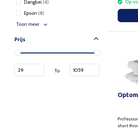
Op vo
Dangbei
(4)
Epson
(8)
Toon meer
Prijs
To
Optom
Profession
short thro