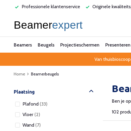
rvice
Originele kwaliteitsproducten
Laagste prijsgarant
Beamers
Beugels
Projectieschermen
Presenteren
Van thuisbioscoop
Home
Beamerbeugels
Bea
Plaatsing
Ben je o
Plafond
(33)
102 prod
Vloer
(2)
Wand
(7)