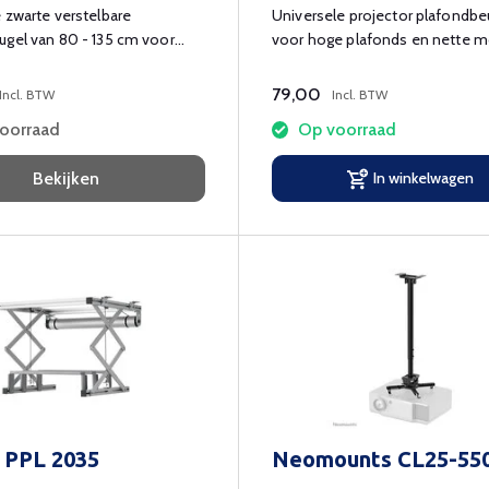
 zwarte verstelbare
Universele projector plafondbe
ugel van 80 - 135 cm voor
voor hoge plafonds en nette m
t 22 kg.
79,00
Incl. BTW
Incl. BTW
voorraad
Op voorraad
Bekijken
In winkelwagen
 PPL 2035
Neomounts CL25-55