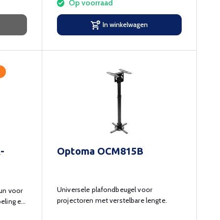
Op voorraad
In winkelwagen
-
Optoma OCM815B
Universele plafondbeugel voor
eun voor
projectoren met verstelbare lengte.
eling en