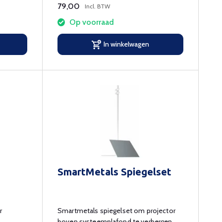
79,00
Incl. BTW
Op voorraad
In winkelwagen
SmartMetals Spiegelset
r
Smartmetals spiegelset om projector
boven systeemplafond te verbergen