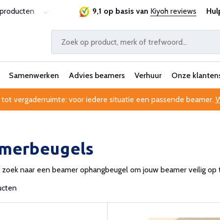
ie
Al 25 jaar betrouwbaar en ervaren
9,1 op basis van
Kiyoh reviews
Professionele kl
Hul
Samenwerken
Advies beamers
Verhuur
Onze klanten
 tot vergaderruimte: voor iedere situatie een passende beamer.
W
merbeugels
p zoek naar een beamer ophangbeugel om jouw beamer veilig op 
ucten