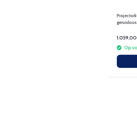
Projectorli
geruisloos
posities.
1.059,00
Op vo