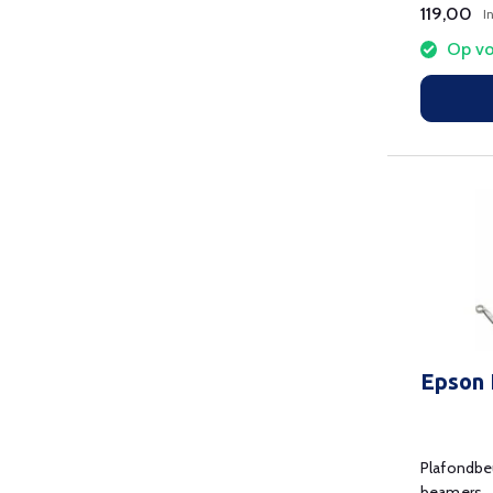
119,00
I
Op vo
Epson
Plafondbe
beamers.