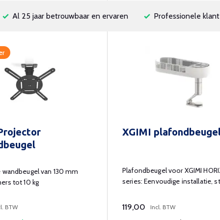
Al 25 jaar betrouwbaar en ervaren
Professionele klant
er
Projector
XGIMI plafondbeuge
dbeugel
Plafondbeugel voor XGIMI HOR
e wandbeugel van 130 mm
series: Eenvoudige installatie, s
rs tot 10 kg
ontwerp.
119,00
cl. BTW
Incl. BTW