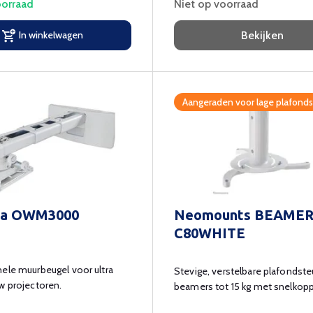
orraad
Niet op voorraad
In winkelwagen
Bekijken
Aangeraden voor lage plafonds
a OWM3000
Neomounts BEAMER
C80WHITE
ele muurbeugel voor ultra
Stevige, verstelbare plafondst
w projectoren.
beamers tot 15 kg met snelkopp
kabelbeheer.