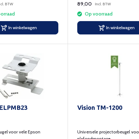
89,00
ncl. BTW
Incl. BTW
orraad
Op voorraad
In winkelwagen
In winkelwagen
 ELPMB23
Vision TM-1200
ugel voor vele Epson
Universele projectorbeugel voo
plafondmontage