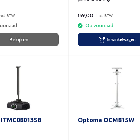
159,00
Incl. BTW
Incl. BTW
voorraad
Op voorraad
Bekijken
In winkelwagen
 KITMC080135B
Optoma OCM815W