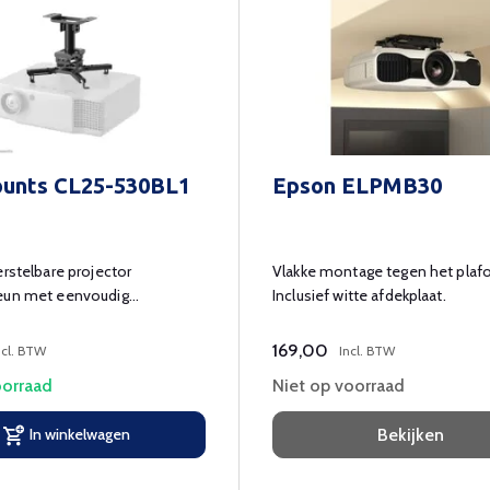
unts CL25-530BL1
Epson ELPMB30
erstelbare projector
Vlakke montage tegen het plaf
eun met eenvoudig
Inclusief witte afdekplaat.
egemak.
169,00
ncl. BTW
Incl. BTW
orraad
Niet op voorraad
In winkelwagen
Bekijken