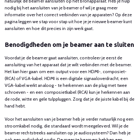
natuurlijk de beamer aansluiten op het bronapparaat. Heb je hulp
nodig bij het aansluiten van je beamer of wil je graag meer
informatie over het correct verbinden van je apparaten? Op deze
pagina leggen we stap voor stap uit hoe je je nieuwe beamer kunt
aansluiten en hoe dit precies in zijn werk gaat.
Benodigdheden om je beamer aan te sluiten
Voordat je de beamer gaat aansluiten, controleer je eerst de
aansluiting van het apparaat dat je wilt verbinden met de beamer.
Het kan hier gaan om een output voor een HDMI-, composiet-
(RCA) of VGA-kabel. HDMI is een digitale signaaloverdracht, een
VGA-kabel werkt analoog - te herkennen aan de plug met twee
schroeven - en een composietkabel (RCA) kun je herkennen aan
de rode, witte en gele tulppluggen. Zorg dat je de juiste kabel bij de
hand hebt.
Voor het aansluiten van je beamer heb je verder natuurlijk nog een
stroomkabel nodig, die standaard wordt meegeleverd. Wil je de
beamer rechtstreeks aansluiten op je audiosysteem? Dan heb je
ook een audiokabel nodig. De meeste beamers hebben een