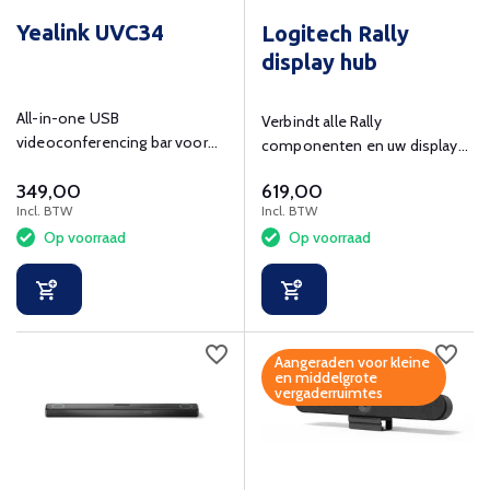
Yealink UVC34
Logitech Rally
display hub
All-in-one USB
Verbindt alle Rally
videoconferencing bar voor
componenten en uw display
kleinere ruimtes op kantoor en
met deze hub en werk alle
349,00
619,00
thuis.
kabels netjes weg.
Incl. BTW
Incl. BTW
Op voorraad
Op voorraad
Aangeraden voor kleine
en middelgrote
vergaderruimtes