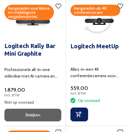
Aangeraden voor kleine
Aangeraden als 4K
en middelgrote
conferencecam
vergaderruimtes
Logitech Rally Bar
Logitech MeetUp
Mini Graphite
Alles-in-een 4K
Professionele all-in-one
conferentiecamera voor
videobar met AI-camera en
kleine vergaderruimtes.
krachtig geluid.
559,00
1.879,00
Incl. BTW
Incl. BTW
Op voorraad
Niet op voorraad
Bekijken