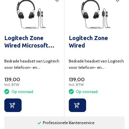
Logitech Zone
Logitech Zone
Wired Microsoft
Wired
Teams
Bedrade headset van Logitech
Bedrade headset van Logitech
voor telefoon- en
voor telefoon- en
videogesprekken
videogesprekken.
139,00
139,00
gecertificeerd voor Microsoft
Incl. BTW
Incl. BTW
Teams.
Op voorraad
Op voorraad
Professionele klantenservice