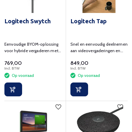
Logitech Swytch
Logitech Tap
Eenvoudige BYOM-oplossing
Snel en eenvoudig deelnemen
voor hybride vergaderen met
aan videovergaderingen en
4K-ondersteuning.
content draadloos of via HDMI
769,00
849,00
delen.
Incl. BTW
Incl. BTW
Op voorraad
Op voorraad