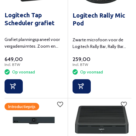
Logitech Tap
Logitech Rally Mic
Scheduler grafiet
Pod
Grafiet planningspaneel voor
Zwarte microfoon voor de
vergaderruimtes. Zoom en
Logitech Rally Bar, Rally Bar
Microsoft Teams
Mini, Rally en Rally Plus.
649,00
259,00
gecertificeerd.
Incl. BTW
Incl. BTW
Op voorraad
Op voorraad
Introductieprijs