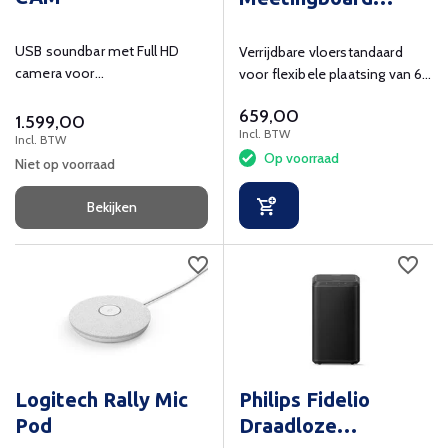
Floorstand Pro 65
inch
USB soundbar met Full HD
Verrijdbare vloerstandaard
camera voor
voor flexibele plaatsing van 65
videoconferencing.
inch displays.
659,00
1.599,00
Incl. BTW
Incl. BTW
Op voorraad
Niet op voorraad
Bekijken
Logitech Rally Mic
Philips Fidelio
Pod
Draadloze