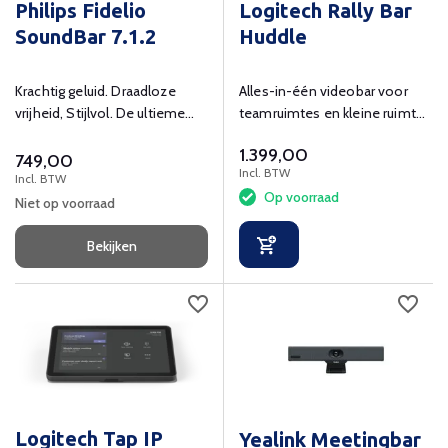
Philips Fidelio
Logitech Rally Bar
SoundBar 7.1.2
Huddle
Krachtig geluid. Draadloze
Alles-in-één videobar voor
vrijheid, Stijlvol. De ultieme
teamruimtes en kleine ruimtes
luisterervaring.
met AI-video-intelligentie
1.399,00
749,00
Incl. BTW
Incl. BTW
Op voorraad
Niet op voorraad
Bekijken
Logitech Tap IP
Yealink Meetingbar