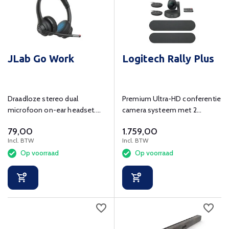
JLab Go Work
Logitech Rally Plus
Draadloze stereo dual
Premium Ultra-HD conferentie
microfoon on-ear headset.
camera systeem met 2
Tot 45 uur actief zonder
speakers en 2 microfoons.
79,00
1.759,00
opladen.
Incl. BTW
Incl. BTW
Op voorraad
Op voorraad