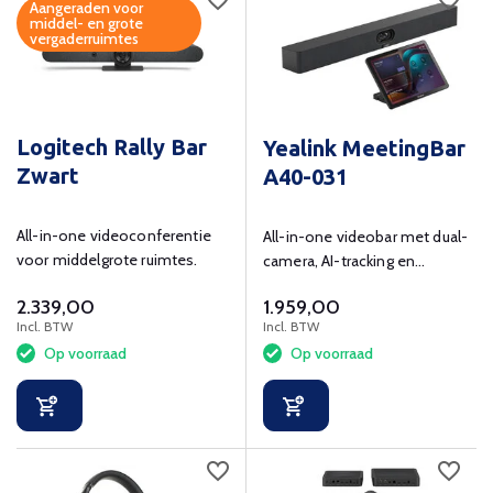
Aangeraden voor
middel- en grote
vergaderruimtes
Logitech Rally Bar
Yealink MeetingBar
Zwart
A40-031
All-in-one videoconferentie
All-in-one videobar met dual-
voor middelgrote ruimtes.
camera, AI-tracking en
Teams/Zoom ondersteuning.
2.339,00
1.959,00
Incl. BTW
Incl. BTW
Op voorraad
Op voorraad