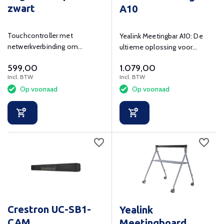
zwart
A10
Touchcontroller met
Yealink Meetingbar A10: De
netwerkverbinding om
ultieme oplossing voor
eenvoudig aan
heldere audio- en
599,00
1.079,00
videovergaderigen deel te
videoconferenties
Incl. BTW
Incl. BTW
nemen.
Op voorraad
Op voorraad
Crestron UC-SB1-
Yealink
CAM
Meetingboard