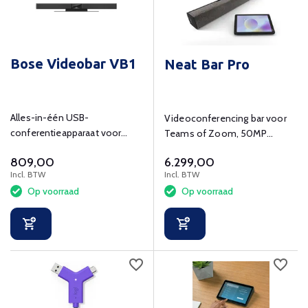
Bose Videobar VB1
Neat Bar Pro
Alles-in-één USB-
Videoconferencing bar voor
conferentieapparaat voor
Teams of Zoom, 50MP
huddle- en middelgrote
camera, 16 microfoons, WiFi.
809,00
6.299,00
ruimtes tot 20x20m
Incl. BTW
Incl. BTW
Op voorraad
Op voorraad