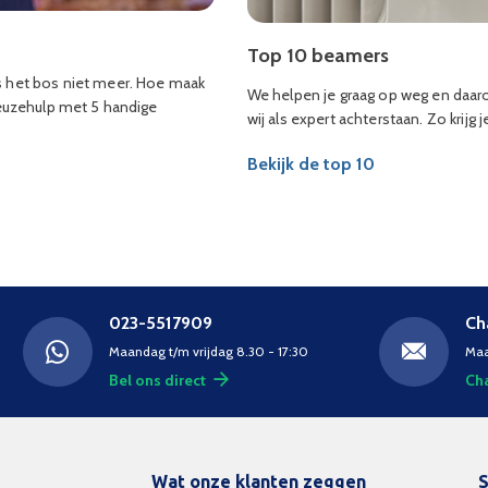
Top 10 beamers
s het bos niet meer. Hoe maak
We helpen je graag op weg en daa
keuzehulp met 5 handige
wij als expert achterstaan. Zo krijg 
Bekijk de top 10
023-5517909
Ch
Maandag t/m vrijdag 8.30 - 17:30
Maa
Bel ons direct
Cha
Wat onze klanten zeggen
S