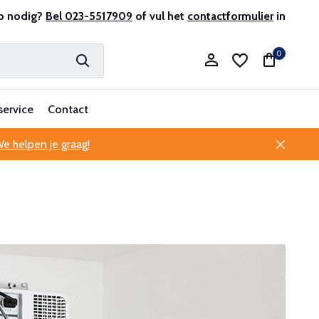
r en ervaren
p nodig?
Bel 023-5517909
Professionele klantenservice
of vul het
contactformulier
in
0
service
Contact
e helpen je graag!
Account aanmaken
Account aanmaken