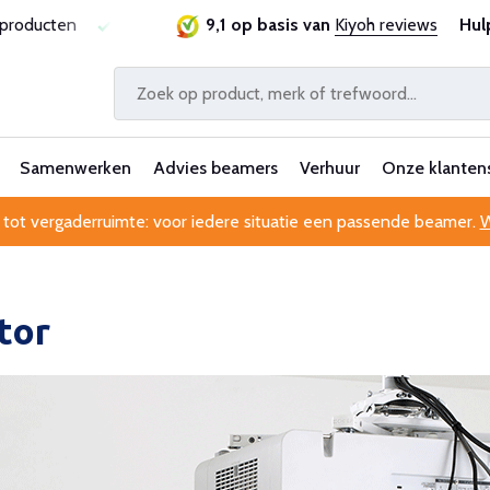
sproducten
Laagste prijsgarantie
9,1 op basis van
Al 25 jaar betrouwbaa
Kiyoh reviews
Hul
Samenwerken
Advies beamers
Verhuur
Onze klanten
 tot vergaderruimte: voor iedere situatie een passende beamer.
W
tor