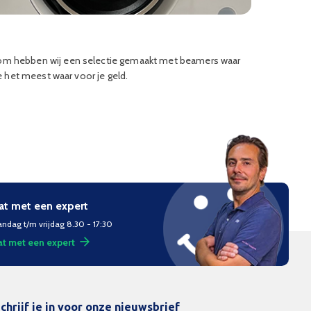
rom hebben wij een selectie gemaakt met beamers waar
je het meest waar voor je geld.
at met een expert
ndag t/m vrijdag 8.30 - 17:30
t met een expert
chrijf je in voor onze nieuwsbrief