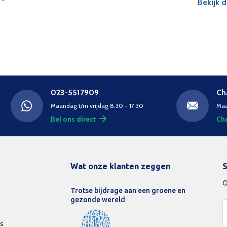
Bekijk 
023-5517909
Ch
Maandag t/m vrijdag 8.30 - 17:30
Maa
Bel ons direct
Cha
Wat onze klanten zeggen
S
O
Trotse bijdrage aan een groene en
gezonde wereld
ds