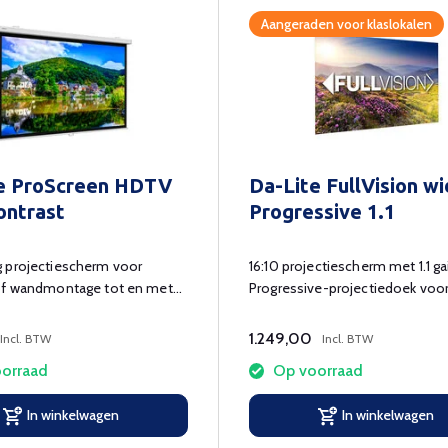
Aangeraden voor klaslokalen
e ProScreen HDTV
Da-Lite FullVision w
ontrast
Progressive 1.1
 projectiescherm voor
16:10 projectiescherm met 1.1 g
of wandmontage tot en met
Progressive-projectiedoek voo
eed.
optimale 4K en UHD projectie.
1.249,00
Incl. BTW
Incl. BTW
orraad
Op voorraad
In winkelwagen
In winkelwagen