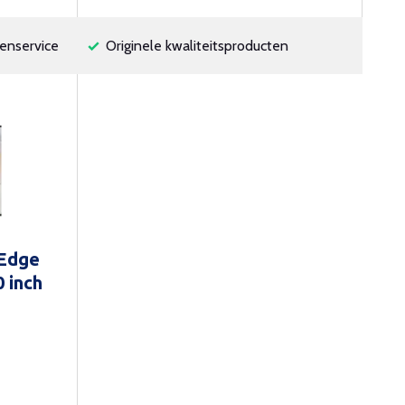
enservice
Originele kwaliteitsproducten
 Edge
 inch