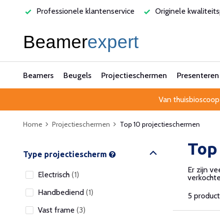
varen
Professionele klantenservice
Originele kwaliteit
Beamers
Beugels
Projectieschermen
Presenteren
Van thuisbioscoop
Home
Projectieschermen
Top 10 projectieschermen
Top
Type projectiescherm
Er zijn v
Electrisch
(1)
verkocht
Handbediend
(1)
5 produc
Vast frame
(3)