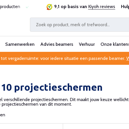
sproducten
Laagste prijsgarantie
9,1 op basis van
Al 25 jaar betrouwbaa
Kiyoh reviews
Hul
Samenwerken
Advies beamers
Verhuur
Onze klanten
 tot vergaderruimte: voor iedere situatie een passende beamer.
W
 10 projectieschermen
eel verschillende projectieschermen. Dit maakt jouw keuze wellicht
e projectieschermen van dit moment.
ten