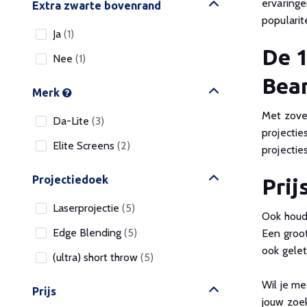
ervaring
Extra zwarte bovenrand
popularit
Ja
(1)
De 1
Nee
(1)
Bea
Merk
Met zovee
Da-Lite
(3)
projectie
Elite Screens
(2)
projecti
Projectiedoek
Prij
Laserprojectie
(5)
Ook houde
Edge Blending
(5)
Een groot
ook gele
(ultra) short throw
(5)
Wil je m
Prijs
jouw zoe