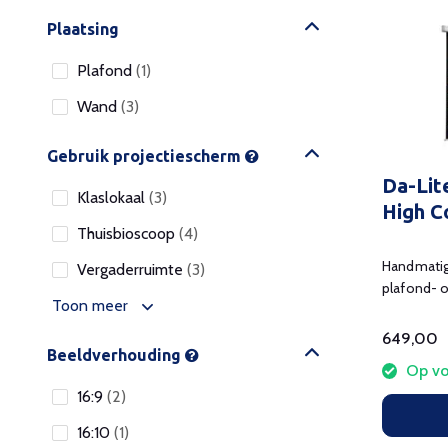
Plaatsing
Plafond
(1)
Wand
(3)
Gebruik projectiescherm
Da-Lit
Klaslokaal
(3)
High C
Thuisbioscoop
(4)
Handmatig
Vergaderruimte
(3)
plafond- 
Toon meer
280 cm br
649,00
Beeldverhouding
Op vo
16:9
(2)
16:10
(1)