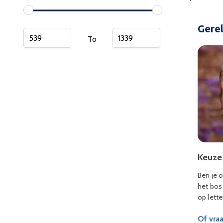
Gere
To
Keuze
Ben je 
het bos
op lett
Of vraa