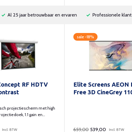
Al 25 jaar betrouwbaar en ervaren
Professionele klant
sale -18%
Concept RF HDTV
Elite Screens AEON
ontrast
Free 3D CineGrey 110
risch projectiescherm met high
ojectiedoek, 1.1 gain en
ediening.
659,00
539,00
Incl. BTW
Incl. BTW