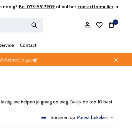
r en ervaren
p nodig?
Bel 023-5517909
Professionele klantenservice
of vul het
contactformulier
in
0
service
Contact
e helpen je graag!
Account aanmaken
Account aanmaken
 lastig, we helpen je graag op weg. Bekijk de top 10 best
Sorteren op: