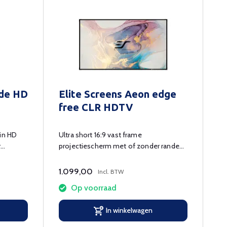
ide HD
Elite Screens Aeon edge
free CLR HDTV
ain HD
Ultra short 16:9 vast frame
r
projectiescherm met of zonder randen
voor lichte ruimtes.
1.099,00
Incl. BTW
Op voorraad
In winkelwagen