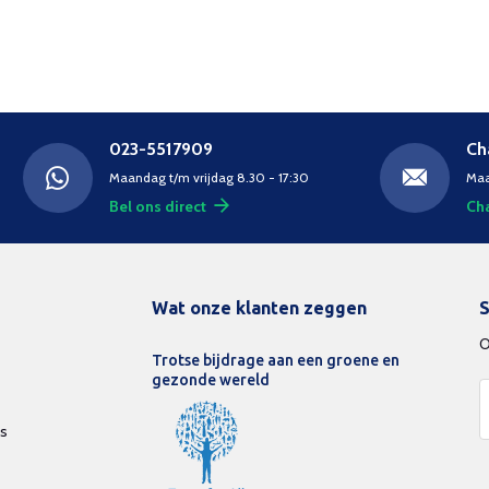
023-5517909
Ch
Maandag t/m vrijdag 8.30 - 17:30
Maa
Bel ons direct
Cha
Wat onze klanten zeggen
S
O
Trotse bijdrage aan een groene en
gezonde wereld
ds