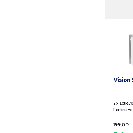
Vision
2 x actiev
Perfect vo
klaslokalen
199,00