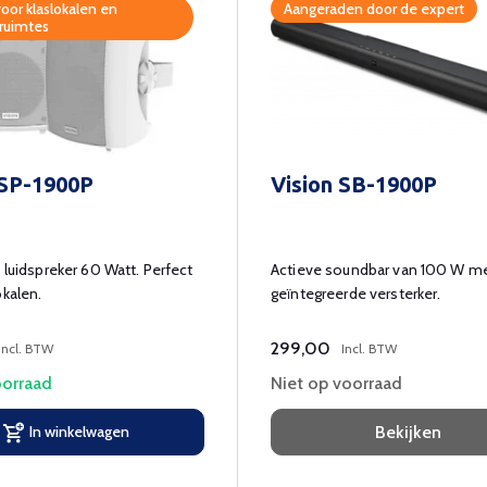
oor klaslokalen en
Aangeraden door de expert
ruimtes
 SP-1900P
Vision SB-1900P
e luidspreker 60 Watt. Perfect
Actieve soundbar van 100 W m
okalen.
geïntegreerde versterker.
299,00
Incl. BTW
Incl. BTW
orraad
Niet op voorraad
In winkelwagen
Bekijken