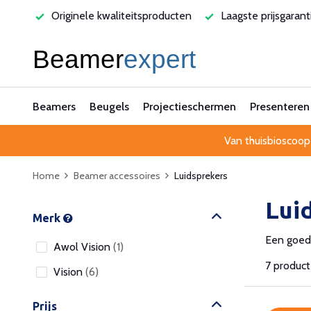
ucten
Laagste prijsgarantie
Al 25 jaar betrouwbaar en 
Beamers
Beugels
Projectieschermen
Presenteren
Van thuisbioscoop
Home
Beamer accessoires
Luidsprekers
Lui
Merk
Een goede
Awol Vision
(1)
7 produc
Vision
(6)
Prijs