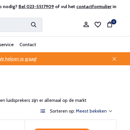
p nodig?
Bel 023-5517909
of vul het
contactformulier
in
0
service
Contact
e helpen je graag!
Account aanmaken
Account aanmaken
n luidsprekers zijn er allemaal op de markt
Sorteren op: