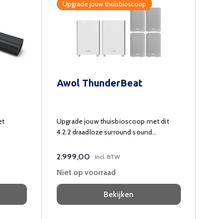
Upgrade jouw thuisbioscoop
Awol ThunderBeat
et
Upgrade jouw thuisbioscoop met dit
4.2.2 draadloze surround sound
systeem
2.999,00
Incl. BTW
Niet op voorraad
Bekijken