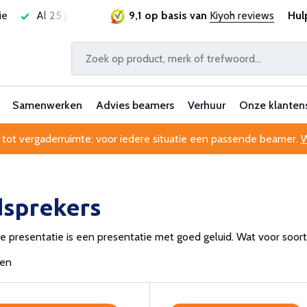
ervaren
Professionele klantenservice
9,1 op basis van
Kiyoh reviews
Hul
Samenwerken
Advies beamers
Verhuur
Onze klanten
 tot vergaderruimte: voor iedere situatie een passende beamer.
W
dsprekers
 presentatie is een presentatie met goed geluid. Wat voor soorte
ten