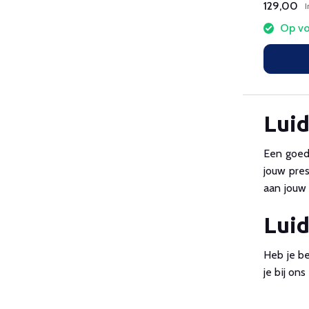
129,00
I
Op vo
Luid
Een goede
jouw pres
aan jouw 
Luid
Heb je b
je bij ons