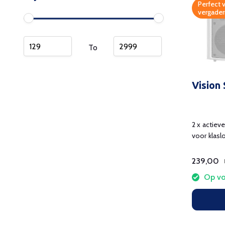
Perfect v
vergader
To
Vision
2 x actiev
voor klasl
239,00
Op vo