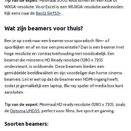
Tip van de expert:
Minimaal 3000 ANSI lumen en een XGA of
WXGA-resolutie. Voor Excel is een WUXGA-resolutie aanbevolen.
Kijk eens naar de
BenQ SH753+
.
Wat zijn beamers voor thuis?
Ben je op zoek naar een beamer voor sporadisch film- of
sportkijken en af en toe een presentatie? Dan is een beamer met
hoge resolutie en contrastverhouding niet noodzakelijk. Een
beamer die minstens HD Ready resolutie (1280 x 720)
ondersteunt, is voldoende. Deze beamers bieden een
gemiddelde beeldkwaliteit en zijn voordeliger dan home cinema
beamers. Let er wel op dat de beamer een HDMI-ingang heeft,
zodat je gemakkelijk een laptop, Blu-ray speler of media box kunt
aansluiten.
Tip van de expert:
Minimaal HD ready resolutie (1280 x 720), zoals
de
Optoma UHD55
, perfect voor films, live sport en gaming.
Soorten beamers: