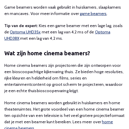
Game beamers worden vaak gebruikt in huiskamers, slaapkamers
en mancaves. Voor meer informatie over
game beamers
.
Tip van de expert:
Kies een game beamer met een lage lag, zoals
de
Optoma UHD35x
met een lag van 4,2 ms of de
Optoma
UHD38X
met een lag van 4,2 ms.
Wat zijn home cinema beamers?
Home cinema beamers zijn projectoren die zijn ontworpen voor
een bioscoopachtige kijkervaring thuis. Ze bieden hoge resoluties,
rijke kleuren en helderheid om films, series en
entertainmentcontent op groot scherm te projecteren, waardoor
je een echte thuisbioscoopervaring krijgt.
Home cinema beamers worden gebruikt in huiskamers en home
theaterruimtes. Het grote voordeel van een home cinema beamer
ten opzichte van een televisie is het veel grotere projectieformaat
dat je met een beamer kunt bereiken. Lees meer over
home
cinema beamers
.