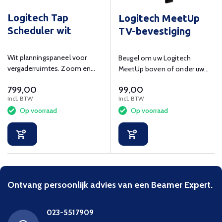
Logitech Tap
Logitech MeetUp
Scheduler wit
TV-bevestiging
Wit planningspaneel voor
Beugel om uw Logitech
vergaderruimtes. Zoom en
MeetUp boven of onder uw
Microsoft Teams
display te bevestigen.
799,00
99,00
gecertificeerd.
Incl. BTW
Incl. BTW
Op voorraad
Op voorraad
Ontvang persoonlijk advies van een Beamer Expert.
023-5517909