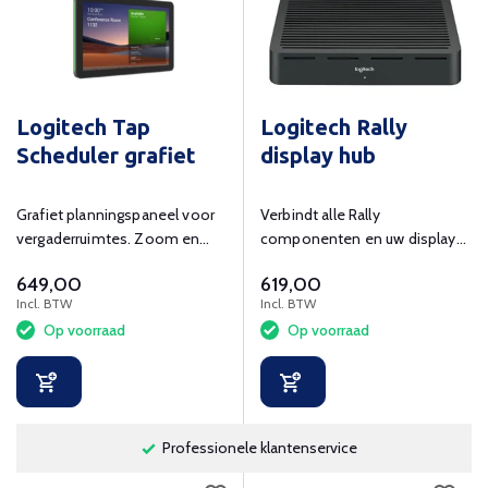
Logitech Tap
Logitech Rally
Scheduler grafiet
display hub
Grafiet planningspaneel voor
Verbindt alle Rally
vergaderruimtes. Zoom en
componenten en uw display
Microsoft Teams
met deze hub en werk alle
649,00
619,00
gecertificeerd.
kabels netjes weg.
Incl. BTW
Incl. BTW
Op voorraad
Op voorraad
Professionele klantenservice