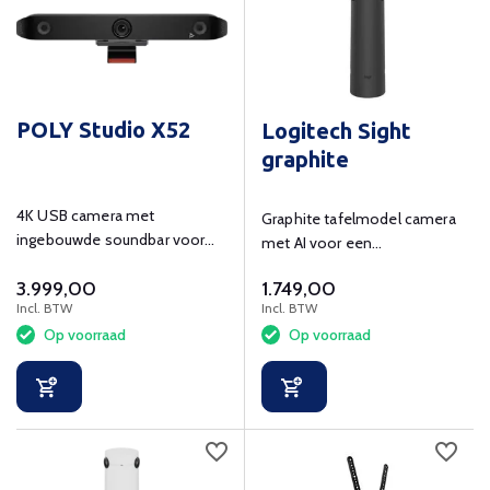
POLY Studio X52
Logitech Sight
graphite
4K USB camera met
Graphite tafelmodel camera
ingebouwde soundbar voor
met AI voor een
kleine vergaderruimtes.
gelijkwaardigere
3.999,00
1.749,00
videovergaderervaring
Incl. BTW
Incl. BTW
Op voorraad
Op voorraad