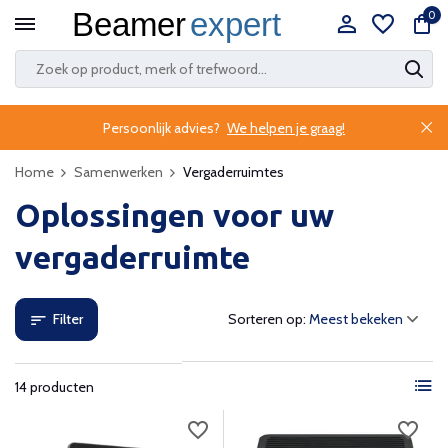
0
Persoonlijk advies?
We helpen je graag!
Home
Samenwerken
Vergaderruimtes
Oplossingen voor uw
vergaderruimte
Filter
Sorteren op:
14 producten