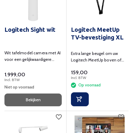
Logitech Sight wit
Logitech MeetUp
TV-bevestiging XL
Wit tafelmodel camera met AI
Extra lange beugel om uw
voor een gelijkwaardigere
Logitech MeetUp boven of
videovergaderervaring
onder uw display te
159,00
bevestigen.
1.999,00
Incl. BTW
Incl. BTW
Op voorraad
Niet op voorraad
Bekijken