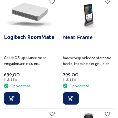
Logitech RoomMate
Neat Frame
CollabOS-appliance voor
haarscherp videoconferentie
vergadercamera's en
beeld, kristalhelder geluid en
randapparatuur bij
eenvoudig in gebruik.
699,00
799,00
ruimteoplossingen
Incl. BTW
Incl. BTW
Op voorraad
Op voorraad