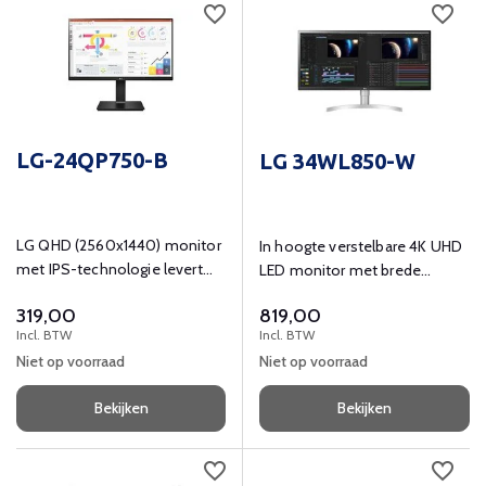
LG-24QP750-B
LG 34WL850-W
LG QHD (2560x1440) monitor
In hoogte verstelbare 4K UHD
met IPS-technologie levert
LED monitor met brede
een heldere en consistente
kijkhoeken, ingebouwde
319,00
819,00
ware kleur, met een 77%
luidprekers, USB-hub en VESA-
Incl. BTW
Incl. BTW
scherpere resolutie dan Full
montage.
Niet op voorraad
Niet op voorraad
HD (1920X1080).
Bekijken
Bekijken