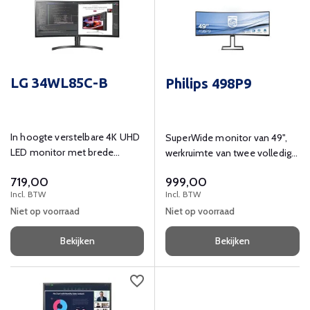
LG 34WL85C-B
Philips 498P9
In hoogte verstelbare 4K UHD
SuperWide monitor van 49",
LED monitor met brede
werkruimte van twee volledige
kijkhoeken, ingebouwde
monitors in één.
719,00
999,00
luidprekers, USB-hub en
Incl. BTW
Incl. BTW
VESA-montage.
Niet op voorraad
Niet op voorraad
Bekijken
Bekijken