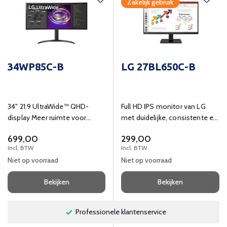
Zakelijk gebruik
34WP85C-B
LG 27BL650C-B
34" 21:9 UltraWide™ QHD-
Full HD IPS monitor van LG
display Meer ruimte voor
met duidelijke, consistente en
multitasking Het UltraWide™
ware kleuren.
699,00
299,00
QHD-scherm (resolutie 3440
Incl. BTW
Incl. BTW
x 1440, beeldverhouding 21:9)
Niet op voorraad
Niet op voorraad
is ideaal om op te werken
omdat er verschillende
Bekijken
Bekijken
programma's naast elkaar op
kunnen worden weergegeven.
Professionele klantenservice