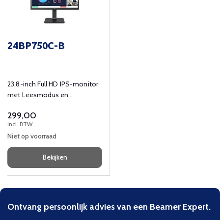
24BP750C-B
23,8-inch Full HD IPS-monitor
met Leesmodus en
Ingebouwde Full HD-webcam
299,00
en microfoon
Incl. BTW
Niet op voorraad
Bekijken
Ontvang persoonlijk advies van een Beamer Expert.