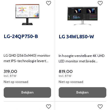
LG-24QP750-B
LG 34WL850-W
LG QHD (2560x1440) monitor
In hoogte verstelbare 4K UHD
met IPS-technologie levert
LED monitor met brede
een heldere en consistente
kijkhoeken, ingebouwde
319,00
819,00
ware kleur, met een 77%
luidprekers, USB-hub en VESA-
Incl. BTW
Incl. BTW
scherpere resolutie dan Full
montage.
Niet op voorraad
Niet op voorraad
HD (1920X1080).
Bekijken
Bekijken