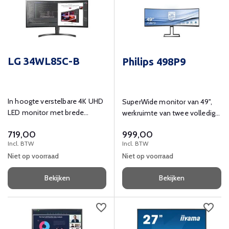
LG 34WL85C-B
Philips 498P9
In hoogte verstelbare 4K UHD
SuperWide monitor van 49",
LED monitor met brede
werkruimte van twee volledige
kijkhoeken, ingebouwde
monitors in één.
719,00
999,00
luidprekers, USB-hub en
Incl. BTW
Incl. BTW
VESA-montage.
Niet op voorraad
Niet op voorraad
Bekijken
Bekijken