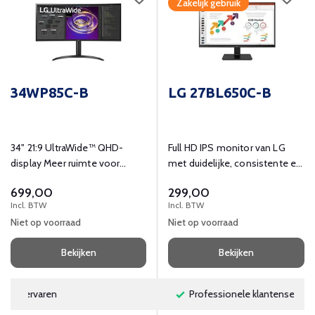
Zakelijk gebruik
34WP85C-B
LG 27BL650C-B
34" 21:9 UltraWide™ QHD-
Full HD IPS monitor van LG
display Meer ruimte voor
met duidelijke, consistente en
multitasking Het UltraWide™
ware kleuren.
699,00
299,00
QHD-scherm (resolutie 3440
Incl. BTW
Incl. BTW
x 1440, beeldverhouding 21:9)
Niet op voorraad
Niet op voorraad
is ideaal om op te werken
omdat er verschillende
Bekijken
Bekijken
programma's naast elkaar op
kunnen worden weergegeven.
Professionele klantenservice