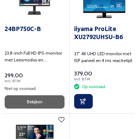
24BP750C-B
iiyama ProLite
XU2792UHSU-B6
23,8-inch Full HD IPS-monitor
27” 4K UHD LED monitor met
met Leesmodus en
ISP paneel en 4 ms reactietijd.
Ingebouwde Full HD-webcam
379,00
en microfoon
299,00
Incl. BTW
Incl. BTW
Op voorraad
Niet op voorraad
Bekijken