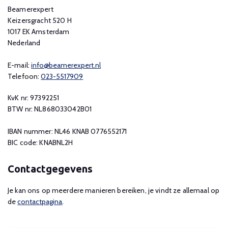
Beamerexpert
Keizersgracht 520 H
1017 EK Amsterdam
Nederland
E-mail:
info@beamerexpert.nl
Telefoon:
023-5517909
KvK nr: 97392251
BTW nr: NL868033042B01
IBAN nummer: NL46 KNAB 0776552171
BIC code: KNABNL2H
Contactgegevens
Je kan ons op meerdere manieren bereiken, je vindt ze allemaal op
de
contactpagina
.