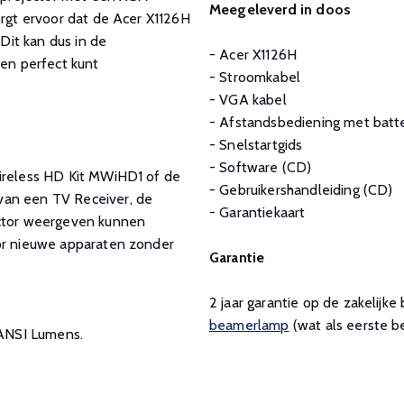
Meegeleverd in doos
orgt ervoor dat de Acer X1126H
 Dit kan dus in de
- Acer X1126H
ren perfect kunt
- Stroomkabel
- VGA kabel
- Afstandsbediening met batte
- Snelstartgids
- Software (CD)
Wireless HD Kit MWiHD1 of de
- Gebruikershandleiding (CD)
van een TV Receiver, de
- Garantiekaart
ector weergeven kunnen
oor nieuwe apparaten zonder
Garantie
2 jaar garantie op de zakelij
beamerlamp
(wat als eerste be
 ANSI Lumens.