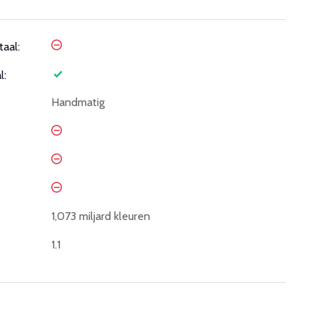
taal:
l:
Handmatig
1,073 miljard kleuren
1.1