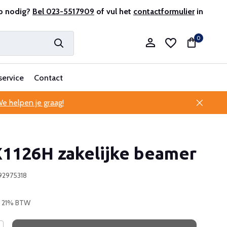
sionele klantenservice
p nodig?
Bel 023-5517909
of vul het
contactformulier
in
0
service
Contact
e helpen je graag!
Account aanmaken
X1126H zakelijke beamer
Account aanmaken
92975318
l. 21% BTW