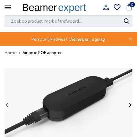
0
Persoonlijk advies?
We helpen je graag!
Home
Airtame POE adapter