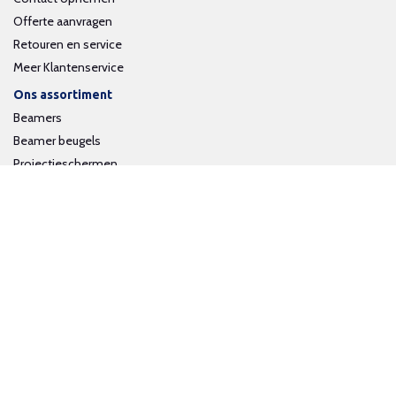
Offerte aanvragen
Retouren en service
Meer Klantenservice
Ons assortiment
Beamers
Beamer beugels
Projectieschermen
Interactieve whiteboards
Volg ons op social media
Schrijf je in voor onze nieuwsbrief