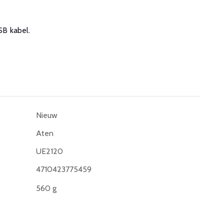
SB kabel.
Nieuw
Aten
UE2120
4710423775459
560 g