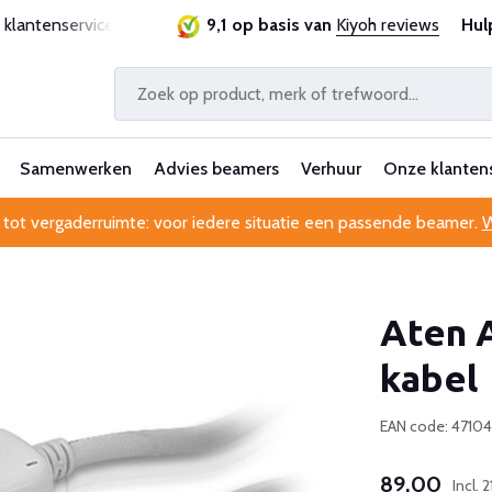
 klantenservice
Originele kwaliteitsproducten
9,1 op basis van
Kiyoh reviews
Laagste 
Hul
Samenwerken
Advies beamers
Verhuur
Onze klanten
 tot vergaderruimte: voor iedere situatie een passende beamer.
W
Aten 
kabel
EAN code: 4710
89,00
Incl.