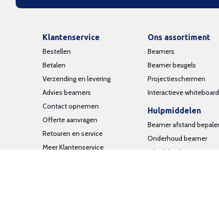
Klantenservice
Ons assortiment
Bestellen
Beamers
Betalen
Beamer beugels
Verzending en levering
Projectieschermen
Advies beamers
Interactieve whiteboar
Contact opnemen
Hulpmiddelen
Offerte aanvragen
Beamer afstand bepale
Retouren en service
Onderhoud beamer
Meer Klantenservice
Edge blending
Aansluiten beamer
Inloggen
Algemene voorwaarden
Pri