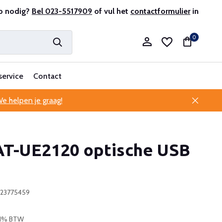
prijsgarantie
p nodig?
Bel 023-5517909
Al 25 jaar betrouwbaar en ervaren
of vul het
contactformulier
in
Profes
0
service
Contact
e helpen je graag!
Account aanmaken
AT-UE2120 optische USB
Account aanmaken
423775459
 21% BTW