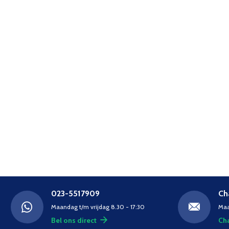
023-5517909
Ch
Maandag t/m vrijdag 8.30 - 17:30
Maa
Bel ons direct
Cha