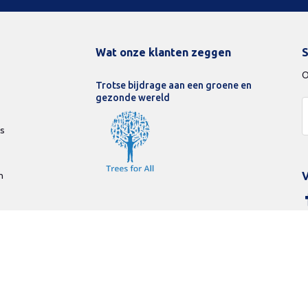
Wat onze klanten zeggen
S
O
Trotse bijdrage aan een groene en
gezonde wereld
ds
n
V
vacy Policy
Betaalmethodes
Beamerlampenexpert
© Copyright 20