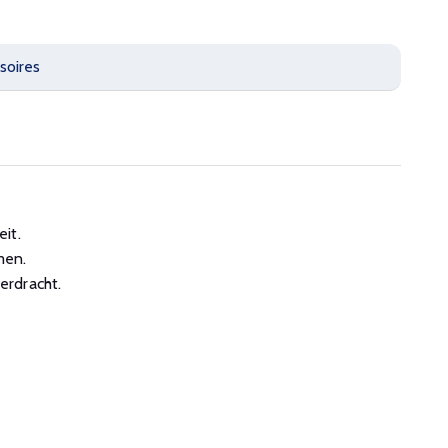
soires
it.
men.
erdracht.