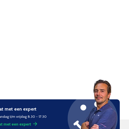
at met een expert
ndag t/m vrijdag 8.30 - 17:30
t met een expert