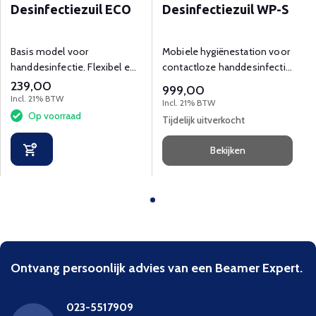
Desinfectiezuil ECO
Desinfectiezuil WP-S
Basis model voor
Mobiele hygiënestation voor
handdesinfectie. Flexibel en
contactloze handdesinfectie
effectief gebruik. Niet voor
incl. bewegingssensor
239,00
999,00
wandmontage.
dispenser.
Incl. 21% BTW
Incl. 21% BTW
Op voorraad
Tijdelijk uitverkocht
Bekijken
Ontvang persoonlijk advies van een Beamer Expert.
023-5517909