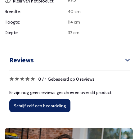
RVS
Kleur van het product:
Breedte:
40 cm
Hoogte:
114 cm
Diepte:
32 cm
Reviews
0
/
Gebaseerd op 0 reviews
5
Er zijn nog geen reviews geschreven over dit product.
Schrijf zelf een beoordeling