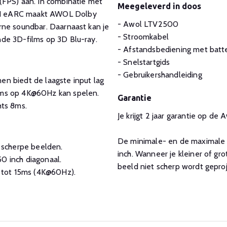
(FPS) aan. In combinatie met
Meegeleverd in doos
MI eARC maakt AWOL Dolby
- Awol LTV2500
rne soundbar. Daarnaast kan je
- Stroomkabel
de 3D-films op 3D Blu-ray.
- Afstandsbediening met batte
- Snelstartgids
- Gebruikershandleiding
n biedt de laagste input lag
5ms op 4K@60Hz kan spelen.
Garantie
hts 8ms.
Je krijgt 2 jaar garantie op d
De minimale- en de maximale g
 scherpe beelden.
inch. Wanneer je kleiner of gr
0 inch diagonaal.
beeld niet scherp wordt gepro
 tot 15ms (4K@60Hz).