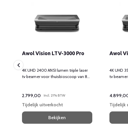
ST
Awol Vision LTV-3000 Pro
Awol Vi
4K UHD 2400 ANSI lumen triple laser
4K UHD 35
tv beamer voor thuisbioscoop van 80
tv beamer
tot 150 inch
80 tot 150
t
2.799,00
4.899,0
Incl. 21% BTW
Tijdelijk uitverkocht
Tijdelijk
Bekijken