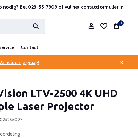
r en ervaren
p nodig?
Bel 023-5517909
Professionele klantenservice
of vul het
contactformulier
in
0
service
Contact
e helpen je graag!
Account aanmaken
Vision LTV-2500 4K UHD
Account aanmaken
ple Laser Projector
0025255097
oordeling