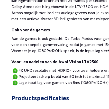
kan high-definition bronnen met 24 frames per seconde 
Dolby Atmos dat is ingebouwd in de LTV-2500 en HD
Atmos mogelijk met lossless audiogegevens naar je exte
met een actieve shutter 3D-bril genieten van meeslepen
Ook voor de gamers
Aan de gamers is ook gedacht. De Turbo Modus voor game
voor een soepele game-ervaring, zodat je games met 1
Wanneer je op 1080P@120Hz speelt, is de input lag slec
Voor- en nadelen van de Awol Vision LTV2500
4K UHD resolutie met HDR10+ voor zeer heldere en
Projecteert scherp beeld van 80 inch tot maximaal 15
Lage input lag voor gamers van 8ms (1080P@120Hz)
Productspecificaties