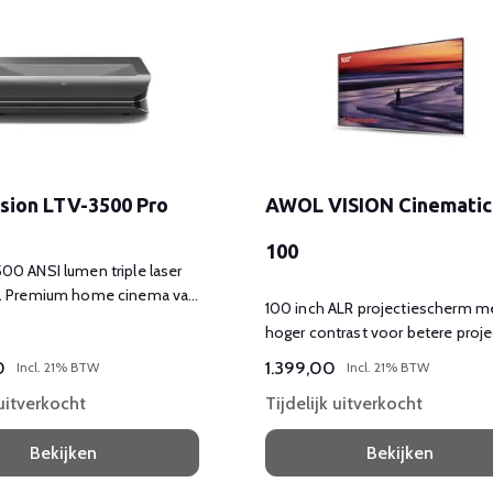
sion LTV-3500 Pro
AWOL VISION Cinematic
100
00 ANSI lumen triple laser
. Premium home cinema van
100 inch ALR projectiescherm m
 inch
hoger contrast voor betere proje
dag en nacht
0
1.399,00
Incl. 21% BTW
Incl. 21% BTW
 uitverkocht
Tijdelijk uitverkocht
Bekijken
Bekijken