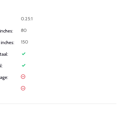
0.25:1
80
inches:
150
inches:
taal:
l:
age: