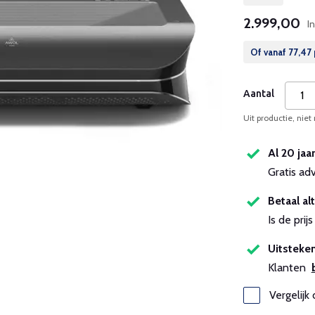
2.999,00
I
Of vanaf
77,47
Aantal
Uit productie, niet
Al 20 jaa
Gratis ad
Betaal alt
Is de pri
Uitsteken
Klanten
Vergelijk 