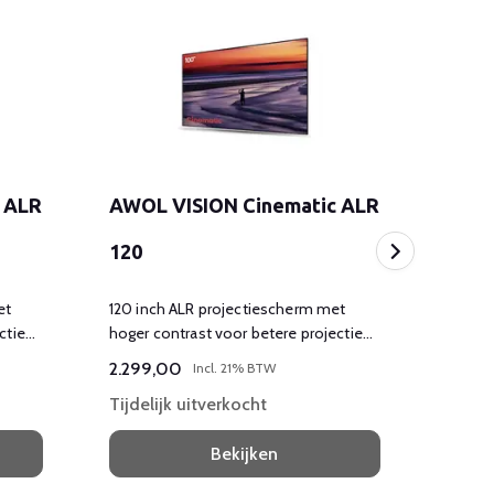
 ALR
AWOL VISION Cinematic ALR
AWOL
120
150
et
120 inch ALR projectiescherm met
150 in
ctie
hoger contrast voor betere projectie
hoger 
dag en nacht
dag en
2.299,00
4.99
Incl. 21% BTW
Tijdelijk uitverkocht
Tijdel
Bekijken