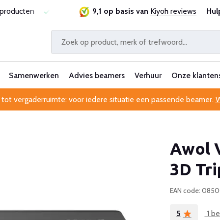
sproducten
Laagste prijsgarantie
9,1 op basis van
Al 25 jaar betrouwbaa
Kiyoh reviews
Hul
Samenwerken
Advies beamers
Verhuur
Onze klanten
 tot vergaderruimte: voor iedere situatie een passende beamer.
W
Awol 
3D Tri
EAN code: 085
5
1 be