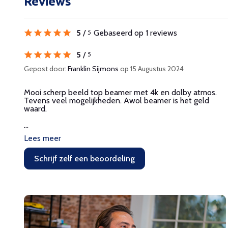
Reviews
5
/
Gebaseerd op 1 reviews
5
5
/
5
Gepost door:
Franklin Sijmons
op 15 Augustus 2024
Mooi scherp beeld top beamer met 4k en dolby atmos.
Tevens veel mogelijkheden. Awol beamer is het geld
waard.
...
Lees meer
Schrijf zelf een beoordeling