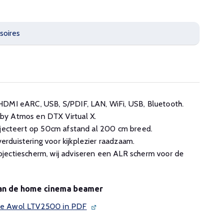
soires
HDMI eARC, USB, S/PDIF, LAN, WiFi, USB, Bluetooth.
by Atmos en DTX Virtual X.
ojecteert op 50cm afstand al 200 cm breed.
duistering voor kijkplezier raadzaam.
jectiescherm, wij adviseren een ALR scherm voor de
van de home cinema beamer
n de Awol LTV2500 in PDF