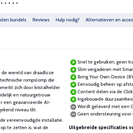
olen bundels
Reviews
Hulp nodig?
Alternatieven en acces
Snel te gebruiken, geen tra
Slim vergaderen met Smar
in de wereld van draadloze
Bring Your Own Device (B
 technische rompslomp die
Eenvoudig beheer op afsta
nmerkt zich door kristalhelder
Content delen via de Click
uidelijk en natuurgetrouw
Ingebouwde duurzaamheid, 
er een geavanceerde AI-
Wordt geleverd met een Cl
ekend niveau tilt.
Geen ondersteuning voor d
de vereenvoudigde installatie.
op te zetten is, wat de
Uitgebreide specificaties v