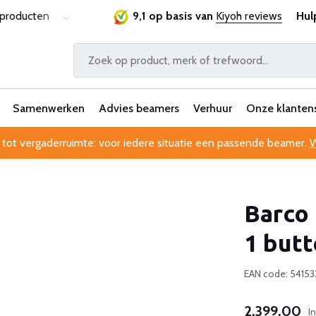
sproducten
Laagste prijsgarantie
9,1 op basis van
Al 25 jaar betrouwbaa
Kiyoh reviews
Hul
Samenwerken
Advies beamers
Verhuur
Onze klanten
 tot vergaderruimte: voor iedere situatie een passende beamer.
W
Barco 
1 but
EAN code: 5415
2.399,00
I