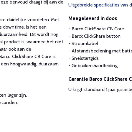
Deze eenvoud draagt bij aan de
Uitgebreide specificaties van 
Meegeleverd in doos
ore duidelijke voordelen. Met
e downtime, is het een
- Barco ClickShare CB Core
n duurzaamheid. Dit wordt nog
- Barck ClickShare button
l product is, waarmee het niet
- Stroomkabel
maar ook aan de
- Afstandsbediening met batte
Barco ClickShare CB Core is
- Snelstartgids
r een hoogwaardig, duurzaam
- Gebruikershandleiding
Garantie Barco ClickShare 
U krijgt standaard 1 jaar garan
n lager zijn.
econden.