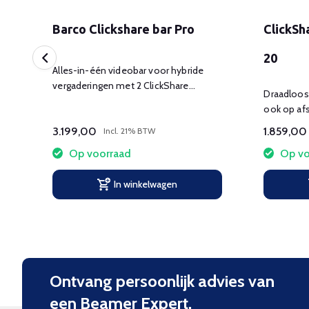
Barco Clickshare bar Pro
ClickSh
20
ken
Alles-in-één videobar voor hybride
vergaderingen met 2 ClickShare
Draadloos
buttons
ook op afs
3.199,00
1.859,00
Incl. 21% BTW
Op voorraad
Op vo
In winkelwagen
Ontvang persoonlijk advies van
een Beamer Expert.