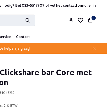
r en ervaren
p nodig?
Bel 023-5517909
Professionele klantenservice
of vul het
contactformulier
in
0
service
Contact
e helpen je graag!
Account aanmaken
Clickshare bar Core met
Account aanmaken
ton
334048232
ncl. 21% BTW