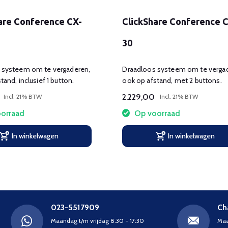
are Conference CX-
ClickShare Conference 
30
 systeem om te vergaderen,
Draadloos systeem om te verga
tand, inclusief 1 button.
ook op afstand, met 2 buttons.
2.229,00
Incl. 21% BTW
Incl. 21% BTW
orraad
Op voorraad
In winkelwagen
In winkelwagen
023-5517909
Ch
Maandag t/m vrijdag 8.30 - 17:30
Maa