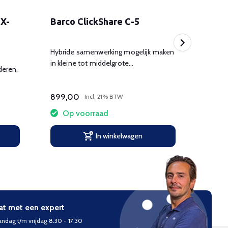
CX-
Barco ClickShare C-5
Barc
Hybride samenwerking mogelijk maken
Hybrid
in kleine tot middelgrote
in mid
deren,
vergaderruimtes en huddle spaces.
vergad
899,00
1.409
Incl. 21% BTW
Op voorraad
Op
In winkelwagen
at met een expert
ndag t/m vrijdag 8.30 - 17:30