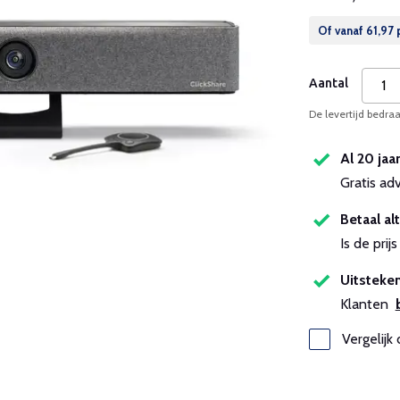
Of vanaf
61,97
Aantal
De levertijd bedr
Al 20 jaa
Gratis ad
Betaal alt
Is de pri
Uitsteken
Klanten
Vergelijk 