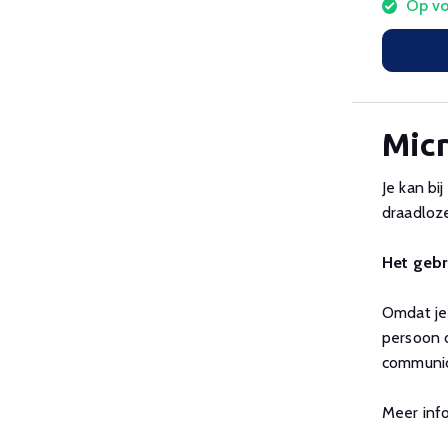
Op vo
Mic
Je kan bi
draadloze
Het gebr
Omdat je 
persoon d
communice
Meer inf