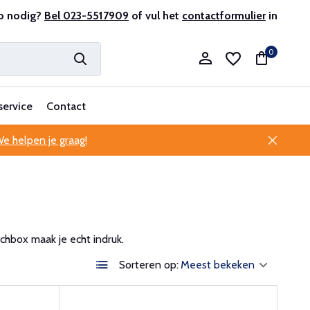
r en ervaren
p nodig?
Bel 023-5517909
Professionele klantenservice
of vul het
contactformulier
in
0
service
Contact
e helpen je graag!
Account aanmaken
Account aanmaken
hbox maak je echt indruk.
Sorteren op: