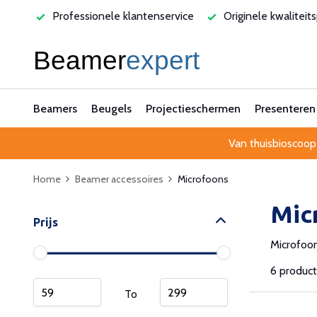
varen
Professionele klantenservice
Originele kwaliteit
Beamers
Beugels
Projectieschermen
Presenteren
Van thuisbioscoop
Home
Beamer accessoires
Microfoons
Mic
Prijs
Microfoon
6 produc
To