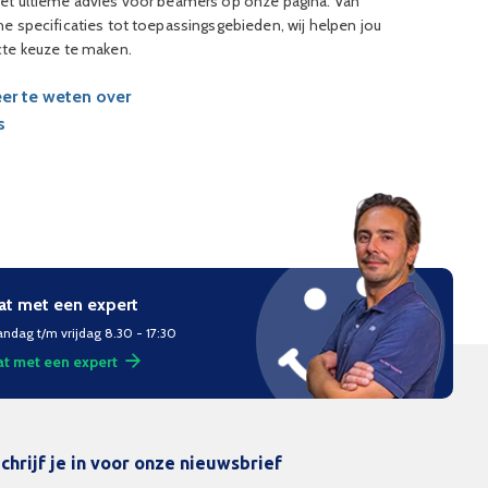
et ultieme advies voor beamers op onze pagina. Van
e specificaties tot toepassingsgebieden, wij helpen jou
cte keuze te maken.
r te weten over
s
at met een expert
ndag t/m vrijdag 8.30 - 17:30
t met een expert
chrijf je in voor onze nieuwsbrief