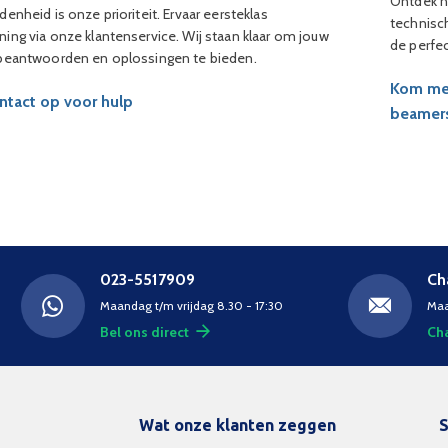
Ontdek h
denheid is onze prioriteit. Ervaar eersteklas
technisch
ing via onze klantenservice. Wij staan klaar om jouw
de perfe
 beantwoorden en oplossingen te bieden.
Kom mee
tact op voor hulp
beamer
023-5517909
Ch
Maandag t/m vrijdag 8.30 - 17:30
Maa
Bel ons direct
Cha
Wat onze klanten zeggen
S