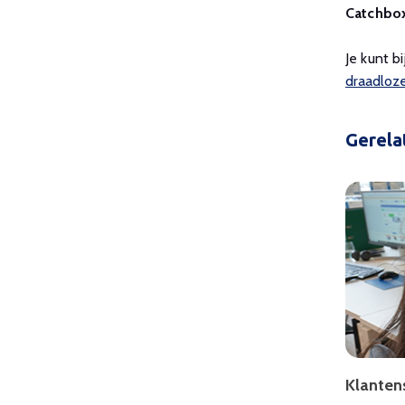
Catchbox
Je kunt b
draadloze
Gerela
Klanten