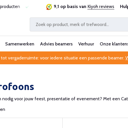
sproducten
Laagste prijsgarantie
9,1 op basis van
Al 25 jaar betrouwbaa
Kiyoh reviews
Hul
Samenwerken
Advies beamers
Verhuur
Onze klanten
 tot vergaderruimte: voor iedere situatie een passende beamer.
W
rofoons
 nodig voor jouw feest, presentatie of evenement? Met een Catc
ten