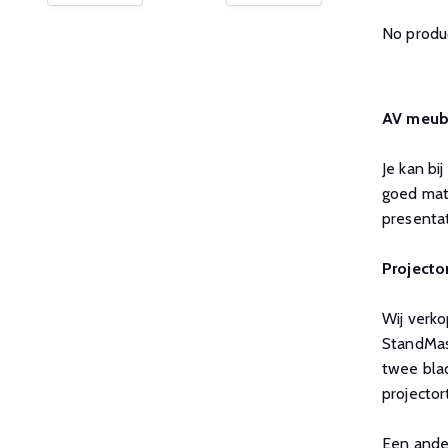
No produc
AV meub
Je kan bi
goed mate
presentat
Projecto
Wij verko
StandMast
twee blad
projector
Een ander