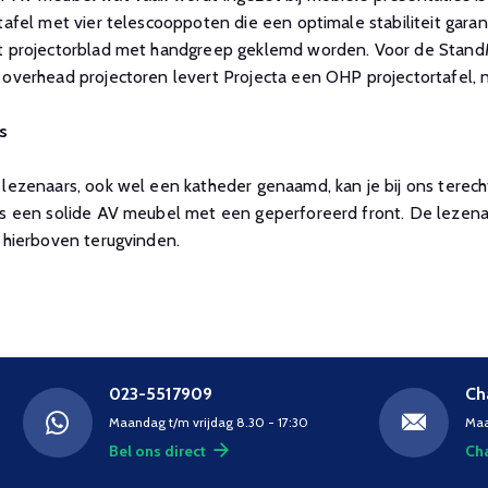
tafel met vier telescooppoten die een optimale stabiliteit ga
 projectorblad met handgreep geklemd worden. Voor de StandMas
overhead projectoren levert Projecta een OHP projectortafel, 
s
lezenaars, ook wel een katheder genaamd, kan je bij ons terech
s een solide AV meubel met een geperforeerd front. De lezenaar
 hierboven terugvinden.
023-5517909
Ch
Maandag t/m vrijdag 8.30 - 17:30
Maa
Bel ons direct
Cha