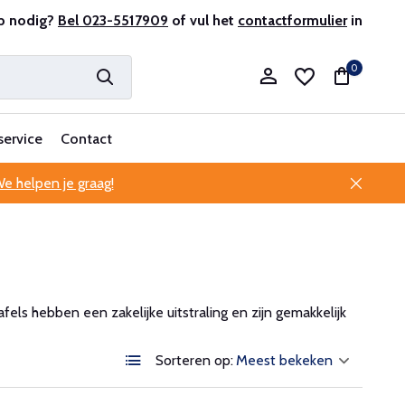
r en ervaren
p nodig?
Bel 023-5517909
Professionele klantenservice
of vul het
contactformulier
in
0
service
Contact
e helpen je graag!
Account aanmaken
Account aanmaken
els hebben een zakelijke uitstraling en zijn gemakkelijk
Sorteren op: