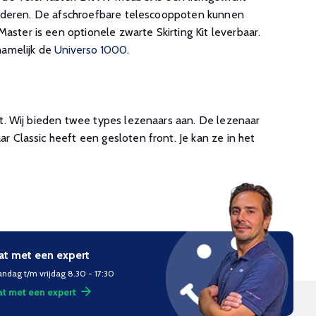
randeren. De afschroefbare telescooppoten kunnen
ter is een optionele zwarte Skirting Kit leverbaar.
namelijk de
Universo 1000
.
t. Wij bieden twee types lezenaars aan. De lezenaar
 Classic heeft een gesloten front. Je kan ze in het
at met een expert
ndag t/m vrijdag 8.30 - 17:30
t met een expert