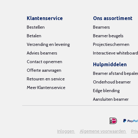
Klantenservice
Ons assortiment
Bestellen
Beamers
Betalen
Beamer beugels
Verzending en levering
Projectieschermen
Advies beamers
Interactieve whiteboar
Contact opnemen
Hulpmiddelen
Offerte aanvragen
Beamer afstand bepale
Retouren en service
Onderhoud beamer
Meer Klantenservice
Edge blending
Aansluiten beamer
Inloggen
Algemene voorwaarden
Pri