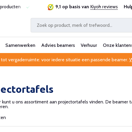
sproducten
Laagste prijsgarantie
9,1 op basis van
Al 25 jaar betrouwbaa
Kiyoh reviews
Hul
Samenwerken
Advies beamers
Verhuur
Onze klanten
 tot vergaderruimte: voor iedere situatie een passende beamer.
W
jectortafels
 kunt u ons assortiment aan projectortafels vinden. De beamer taf
eren.
ten