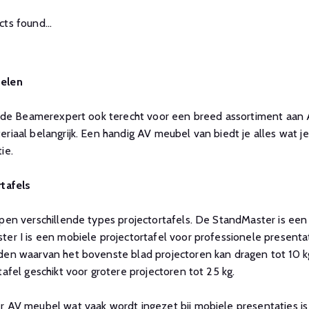
ts found...
elen
j de Beamerexpert ook terecht voor een breed assortiment aan 
riaal belangrijk. Een handig AV meubel van biedt je alles wat 
ie.
rtafels
pen verschillende types projectortafels. De StandMaster is ee
er I is een mobiele projectortafel voor professionele presenta
en waarvan het bovenste blad projectoren kan dragen tot 10 kg
tafel geschikt voor grotere projectoren tot 25 kg.
 AV meubel wat vaak wordt ingezet bij mobiele presentaties is