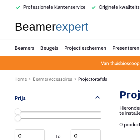
varen
Professionele klantenservice
Originele kwaliteit
Beamers
Beugels
Projectieschermen
Presenteren
Van thuisbioscoop
Home
Beamer accessoires
Projectortafels
Pro
Prijs
Hieronder
te install
0 produc
To