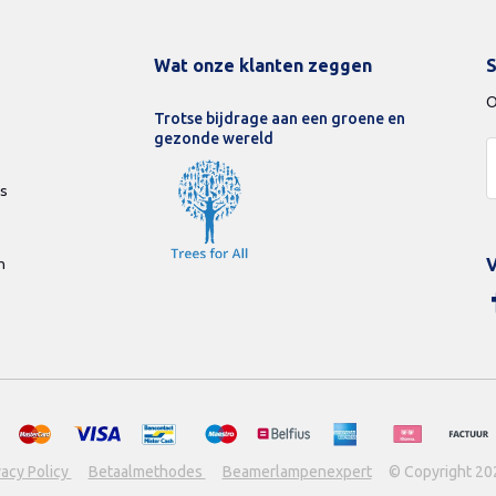
Wat onze klanten zeggen
S
O
Trotse bijdrage aan een groene en
gezonde wereld
ds
n
V
vacy Policy
Betaalmethodes
Beamerlampenexpert
© Copyright 20