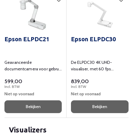
Epson ELPDC21
Epson ELPDC30
Geavanceerde
De ELPDC30 4K UHD-
documentcamera voor gebruik
visualiser, met 60 fps
met Epson-projectoren.
beeldvorming en 230x
599,00
839,00
zoomverhouding, stelt leraren
Incl. BTW
Incl. BTW
in staat om content in high-
Niet op voorraad
Niet op voorraad
definition en in realtime vast
te leggen en te delen, wat
Bekijken
Bekijken
indrukwekkende en naadloze
content oplevert.
Visualizers