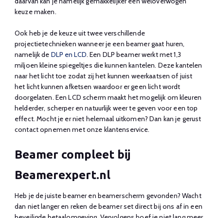
daarvan kan je namelijk gemakkelijker een weloverwogen
keuze maken.
Ook heb je de keuze uit twee verschillende
projectietechnieken wanneer je een beamer gaat huren,
namelijk de
DLP en LCD
. Een DLP beamer werkt met 1,3
miljoen kleine spiegeltjes die kunnen kantelen. Deze kantelen
naar het licht toe zodat zij het kunnen weerkaatsen of juist
het licht kunnen afketsen waardoor er geen licht wordt
doorgelaten. Een LCD scherm maakt het mogelijk om kleuren
helderder, scherper en natuurlijk weer te geven voor een top
effect. Mocht je er niet helemaal uitkomen? Dan kan je gerust
contact opnemen met onze klantenservice.
Beamer compleet bij
Beamerexpert.nl
Heb je de juiste beamer en beamerscherm gevonden? Wacht
dan niet langer en reken de beamer set direct bij ons af in een
beveiligde betaalomgeving. Vervolgens hoef je niet lang meer