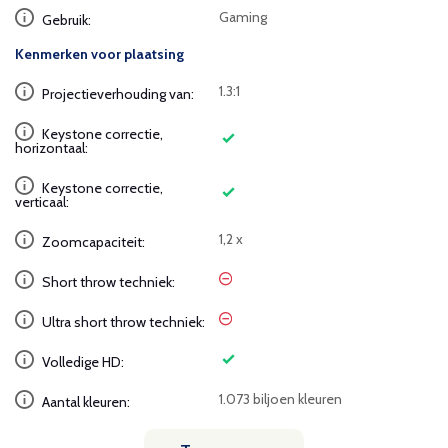
Gaming
Gebruik:
Kenmerken voor plaatsing
1.3:1
Projectieverhouding van:
Keystone correctie,
horizontaal:
Keystone correctie,
verticaal:
1,2 x
Zoomcapaciteit:
Short throw techniek:
Ultra short throw techniek:
Volledige HD:
1.073 biljoen kleuren
Aantal kleuren: