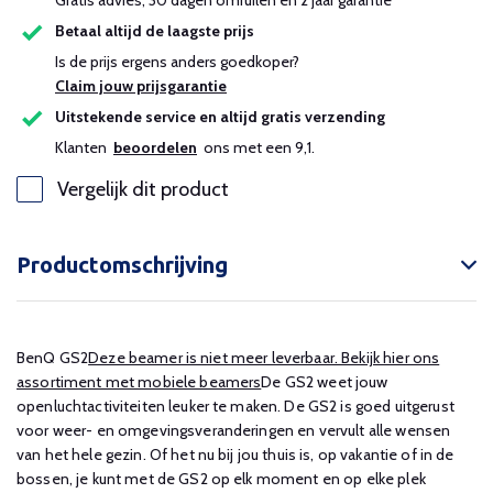
Gratis advies, 30 dagen omruilen en 2 jaar garantie
Betaal altijd de laagste prijs
Is de prijs ergens anders goedkoper?
Claim jouw prijsgarantie
Uitstekende service en altijd gratis verzending
Klanten
beoordelen
ons met een 9,1.
Vergelijk dit product
Productomschrijving
BenQ GS2
Deze beamer is niet meer leverbaar. Bekijk hier ons
assortiment met mobiele beamers
De GS2 weet jouw
openluchtactiviteiten leuker te maken. De GS2 is goed uitgerust
voor weer- en omgevingsveranderingen en vervult alle wensen
van het hele gezin. Of het nu bij jou thuis is, op vakantie of in de
bossen, je kunt met de GS2 op elk moment en op elke plek