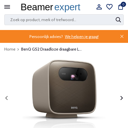
0
Persoonlijk advies?
We helpen je graag!
Home
BenQ GS2 Draadloze draagbare L...