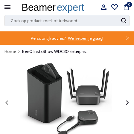
0
Persoonlijk advies?
We helpen je graag!
Home
BenQ InstaShow WDC30 Enterpris...