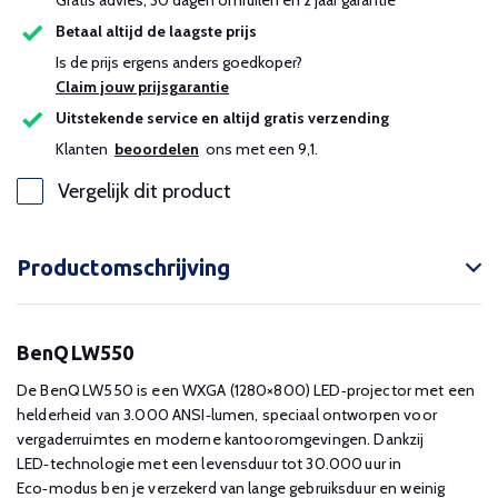
Gratis advies, 30 dagen omruilen en 2 jaar garantie
Betaal altijd de laagste prijs
Is de prijs ergens anders goedkoper?
Claim jouw prijsgarantie
Uitstekende service en altijd gratis verzending
Klanten
beoordelen
ons met een 9,1.
Vergelijk dit product
Productomschrijving
BenQ LW550
De BenQ LW550 is een WXGA (1280×800) LED‑projector met een
helderheid van 3.000 ANSI‑lumen, speciaal ontworpen voor
vergaderruimtes en moderne kantooromgevingen. Dankzij
LED‑technologie met een levensduur tot 30.000 uur in
Eco‑modus ben je verzekerd van lange gebruiksduur en weinig