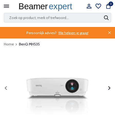
0
Persoonlijk advies?
We helpen je graag!
Home
BenQ MH535