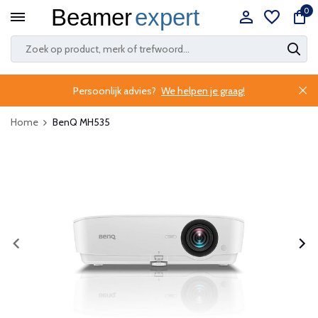
0
Persoonlijk advies?
We helpen je graag!
Home
BenQ MH535