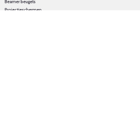
Beamer beugels
Projectieschermen
Interactieve whiteboards
Volg ons op social media
Schrijf je in voor onze nieuwsbrief
Trotse bijdrage aan een groene en gezonde wereld