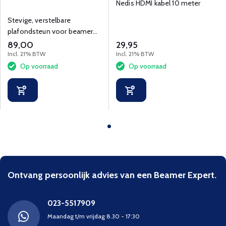
Nedis HDMI kabel 10 meter
Stevige, verstelbare
plafondsteun voor beamers
tot 15 kg met snelkoppeling
89,00
29,95
en kabelbeheer.
Incl. 21% BTW
Incl. 21% BTW
Op voorraad
Op voorraad
Ontvang persoonlijk advies van een Beamer Expert.
023-5517909
Maandag t/m vrijdag 8.30 - 17:30