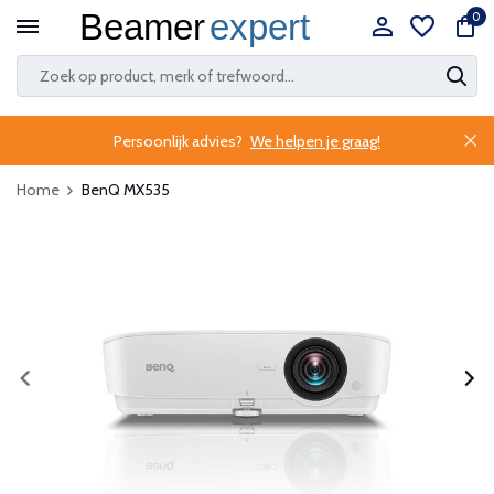
0
Persoonlijk advies?
We helpen je graag!
Home
BenQ MX535