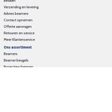
Betalen
Verzending en levering
Advies beamers
Contact opnemen
Offerte aanvragen
Retouren en service
Meer Klantenservice
Ons assortiment
Beamers
Beamer beugels
Projectieschermen
Interactieve whiteboards
Volg ons op social media
Schrijf je in voor onze nieuwsbrief