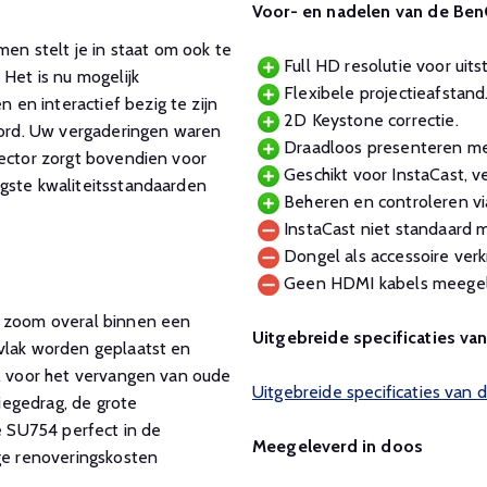
Voor- en nadelen van de Be
n stelt je in staat om ook te
Full HD resolutie voor uit
 Het is nu mogelijk
Flexibele projectieafstand
en interactief bezig te zijn
2D Keystone correctie.
ord. Uw vergaderingen waren
Draadloos presenteren m
jector zorgt bovendien voor
Geschikt voor InstaCast, 
ogste kwaliteitsstandaarden
Beheren en controleren via
InstaCast niet standaard 
Dongel als accessoire verkr
Geen HDMI kabels meegel
e zoom overal binnen een
Uitgebreide specificaties va
rvlak worden geplaatst en
al voor het vervangen van oude
Uitgebreide specificaties van
tiegedrag, de grote
de SU754 perfect in de
Meegeleverd in doos
oge renoveringskosten