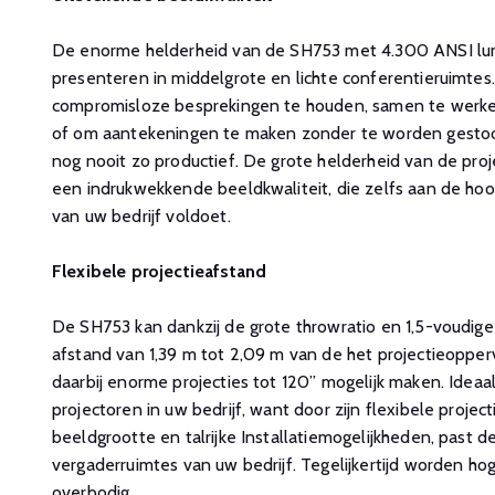
De enorme helderheid van de SH753 met 4.300 ANSI lume
presenteren in middelgrote en lichte conferentieruimtes.
compromisloze besprekingen te houden, samen te werken 
of om aantekeningen te maken zonder te worden gesto
nog nooit zo productief. De grote helderheid van de pro
een indrukwekkende beeldkwaliteit, die zelfs aan de ho
van uw bedrijf voldoet.
Flexibele projectieafstand
De SH753 kan dankzij de grote throwratio en 1,5-voudig
afstand van 1,39 m tot 2,09 m van de het projectieoppe
daarbij enorme projecties tot 120” mogelijk maken. Idea
projectoren in uw bedrijf, want door zijn flexibele projec
beeldgrootte en talrijke Installatiemogelijkheden, past 
vergaderruimtes van uw bedrijf. Tegelijkertijd worden h
overbodig.