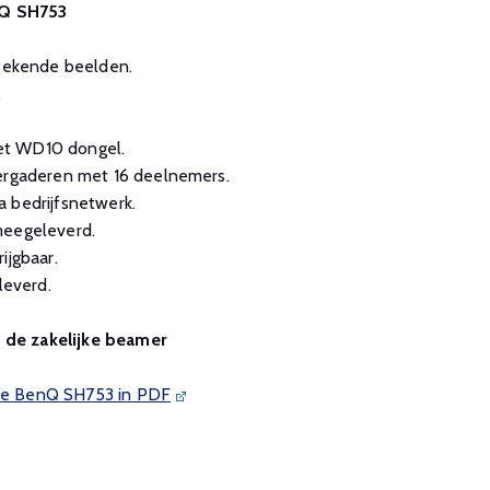
nQ SH753
stekende beelden.
.
et WD10 dongel.
vergaderen met 16 deelnemers.
 bedrijfsnetwerk.
meegeleverd.
ijgbaar.
everd.
n de zakelijke beamer
 de BenQ SH753 in PDF