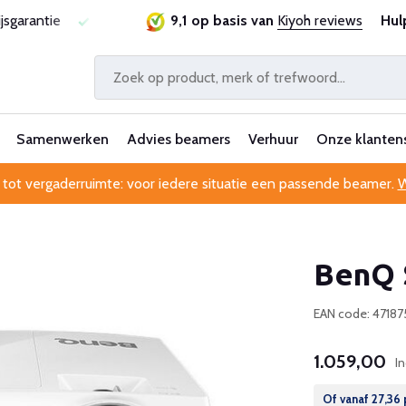
ie
Al 25 jaar betrouwbaar en ervaren
9,1 op basis van
Kiyoh reviews
Professionele kl
Hul
Samenwerken
Advies beamers
Verhuur
Onze klanten
 tot vergaderruimte: voor iedere situatie een passende beamer.
W
BenQ 
EAN code: 4718
1.059,00
I
Of vanaf
27,36