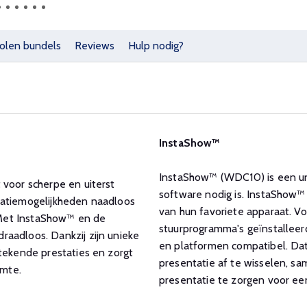
olen bundels
Reviews
Hulp nodig?
InstaShow™
InstaShow™ (WDC10) is een un
 voor scherpe en uiterst
software nodig is. InstaShow™
allatiemogelijkheden naadloos
van hun favoriete apparaat. 
 Met InstaShow™ en de
stuurprogramma's geïnstalleer
aadloos. Dankzij zijn unieke
en platformen compatibel. Dat 
stekende prestaties en zorgt
presentatie af te wisselen, s
imte.
presentatie te zorgen voor ee