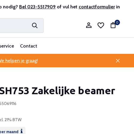
antenservice
p nodig?
Bel 023-5517909
of vul het
contactformulier
in
0
service
Contact
e helpen je graag!
Account aanmaken
SH753 Zakelijke beamer
Account aanmaken
755069116
ncl. 21% BTW
per maand