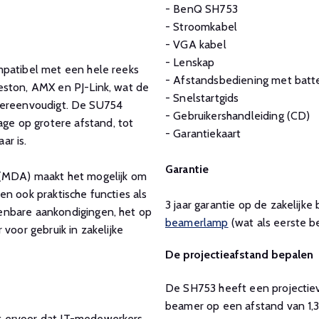
- BenQ SH753
- Stroomkabel
- VGA kabel
- Lenskap
mpatibel met een hele reeks
- Afstandsbediening met batte
eston, AMX en PJ-Link, wat de
- Snelstartgids
k vereenvoudigt. De SU754
- Gebruikershandleiding (CD)
e op grotere afstand, tot
- Garantiekaart
ar is.
Garantie
 (MDA) maakt het mogelijk om
n ook praktische functies als
3 jaar garantie op de zakelij
enbare aankondigingen, het op
beamerlamp
(wat als eerste be
voor gebruik in zakelijke
De projectieafstand bepalen
De SH753 heeft een projectieve
beamer op een afstand van 1,3
t ervoor dat IT-medewerkers