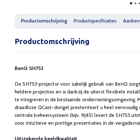
Productomschrijving
Productspecificaties
Aanbev
Productomschrijving
BenQ SH753
De SH753-projector voor zakelijk gebruik van BenQ zorgt
heldere projecties en is dankzij de uiterst flexibele inst
te integreren in de bestaande ondernemingsomgeving.
draadloze QCast-dongel prestenteert u heel eenvoudig dr
centrale beheersysteem (bijv. RJ45) levert de SH753 uit
voor intuïtieve en prettige presentaties in de vergaderru
Uitstekende beeldkwaliteit