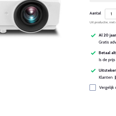
Aantal
Uit productie, niet
Al 20 jaa
Gratis ad
Betaal alt
Is de pri
Uitsteken
Klanten
Vergelijk 