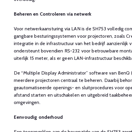
Beheren en Controleren via netwerk
Voor netwerkaansturing via LAN is de SH753 volledig co
gangbare besturingssystemen voor projectoren, zoals Cr
integratie in de infrastructuur van het bedrijf aanzienlij
ondersteunt bovendien RS-232 voor betrouwbare montag
uiterlijk 15 meter, als er geen LAN-infrastructuur beschikba
De “Multiple Display Administrator” software van BenQ
meerdere projectoren centraal te beheren. Daarbij behore
geautomatiseerde openings- en sluitprocedures voor op
afstand starten en uitschakelen en uitgebreid taakbeheer 
omgevingen.
Eenvoudig onderhoud
Een toegangsklep aan de bovenzijde van de SH753 zorg