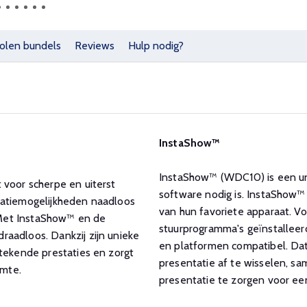
olen bundels
Reviews
Hulp nodig?
InstaShow™
InstaShow™ (WDC10) is een un
 voor scherpe en uiterst
software nodig is. InstaShow™
allatiemogelijkheden naadloos
van hun favoriete apparaat. 
 Met InstaShow™ en de
stuurprogramma's geïnstalleer
aadloos. Dankzij zijn unieke
en platformen compatibel. Dat 
stekende prestaties en zorgt
presentatie af te wisselen, s
imte.
presentatie te zorgen voor ee