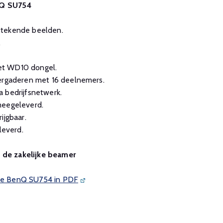
nQ SU754
stekende beelden.
.
et WD10 dongel.
vergaderen met 16 deelnemers.
 bedrijfsnetwerk.
meegeleverd.
ijgbaar.
everd.
n de zakelijke beamer
n de BenQ SU754 in PDF