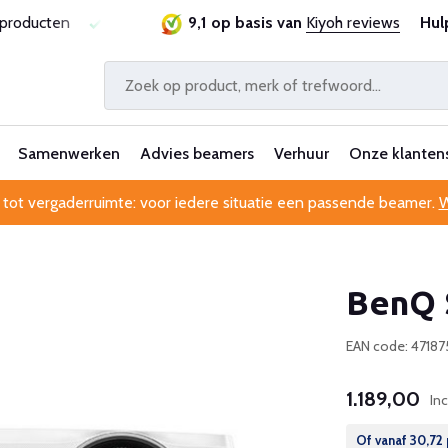
sproducten
Laagste prijsgarantie
9,1 op basis van
Al 25 jaar betrouwbaa
Kiyoh reviews
Hul
Samenwerken
Advies beamers
Verhuur
Onze klanten
 tot vergaderruimte: voor iedere situatie een passende beamer.
W
BenQ 
EAN code: 4718
1.189,00
In
Of vanaf
30,72