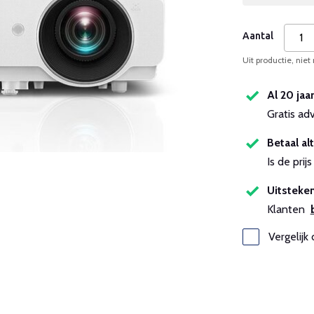
Aantal
Uit productie, niet
Al 20 jaa
Gratis ad
Betaal alt
Is de pri
Uitsteken
Klanten
Vergelijk 