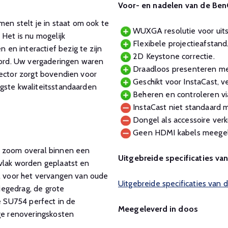
Voor- en nadelen van de Be
n stelt je in staat om ook te
WUXGA resolutie voor uit
 Het is nu mogelijk
Flexibele projectieafstand
en interactief bezig te zijn
2D Keystone correctie.
ord. Uw vergaderingen waren
Draadloos presenteren m
jector zorgt bovendien voor
Geschikt voor InstaCast, 
ogste kwaliteitsstandaarden
Beheren en controleren via
InstaCast niet standaard 
Dongel als accessoire verkr
Geen HDMI kabels meegel
e zoom overal binnen een
Uitgebreide specificaties va
rvlak worden geplaatst en
al voor het vervangen van oude
Uitgebreide specificaties va
tiegedrag, de grote
de SU754 perfect in de
Meegeleverd in doos
oge renoveringskosten