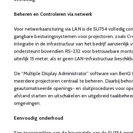
Beheren en Controleren via netwerk
Voor netwerkaansturing via LAN is de SU754 volledig co
gangbare besturingssystemen voor projectoren, zoals Cr
integratie in de infrastructuur van het bedrijf aanzienlij
ondersteunt bovendien RS-232 voor betrouwbare montag
uiterlijk 15 meter, als er geen LAN-infrastructuur beschikba
De “Multiple Display Administrator” software van BenQ
meerdere projectoren centraal te beheren. Daarbij behore
geautomatiseerde openings- en sluitprocedures voor op
afstand starten en uitschakelen en uitgebreid taakbeheer 
omgevingen.
Eenvoudig onderhoud
Een toegangsklep aan de bovenzijde van de SU754 zorg