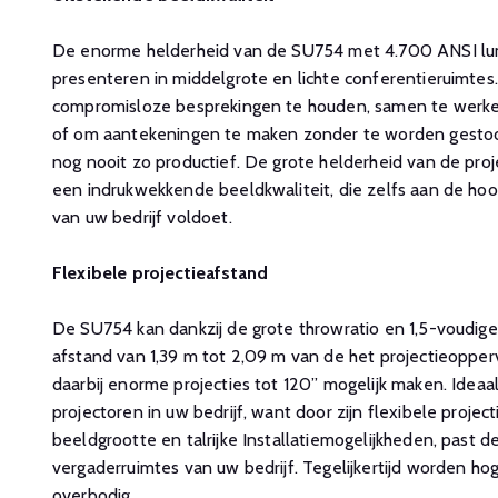
De enorme helderheid van de SU754 met 4.700 ANSI lume
presenteren in middelgrote en lichte conferentieruimtes.
compromisloze besprekingen te houden, samen te werken 
of om aantekeningen te maken zonder te worden gesto
nog nooit zo productief. De grote helderheid van de pro
een indrukwekkende beeldkwaliteit, die zelfs aan de ho
van uw bedrijf voldoet.
Flexibele projectieafstand
De SU754 kan dankzij de grote throwratio en 1,5-voudig
afstand van 1,39 m tot 2,09 m van de het projectieoppe
daarbij enorme projecties tot 120” mogelijk maken. Idea
projectoren in uw bedrijf, want door zijn flexibele projec
beeldgrootte en talrijke Installatiemogelijkheden, past 
vergaderruimtes van uw bedrijf. Tegelijkertijd worden h
overbodig.