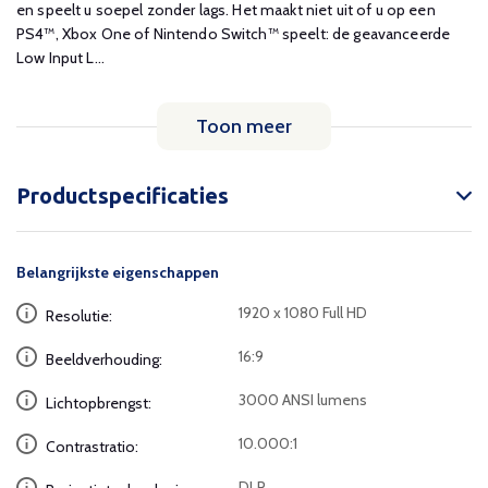
en speelt u soepel zonder lags. Het maakt niet uit of u op een
PS4™, Xbox One of Nintendo Switch™ speelt: de geavanceerde
Low Input L...
Toon meer
Productspecificaties
Belangrijkste eigenschappen
1920 x 1080 Full HD
Resolutie:
16:9
Beeldverhouding:
3000 ANSI lumens
Lichtopbrengst:
10.000:1
Contrastratio:
DLP