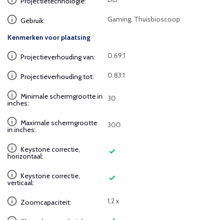
Projectietechnologie:
Gaming, Thuisbioscoop
Gebruik:
Kenmerken voor plaatsing
0.69:1
Projectieverhouding van:
0.83:1
Projectieverhouding tot:
Minimale schermgrootte in
30
inches:
Maximale schermgrootte
300
in inches:
Keystone correctie,
horizontaal:
Keystone correctie,
verticaal:
1,2 x
Zoomcapaciteit: