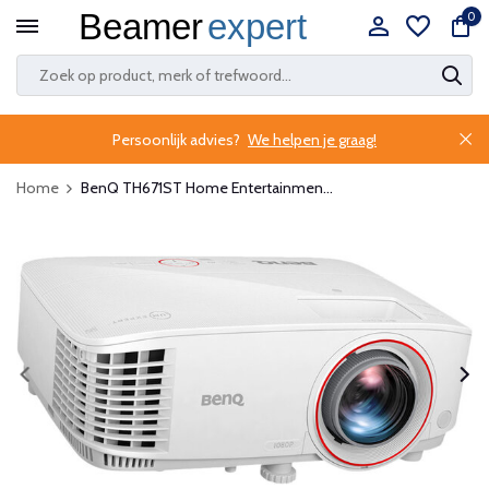
0
Persoonlijk advies?
We helpen je graag!
Home
BenQ TH671ST Home Entertainmen...