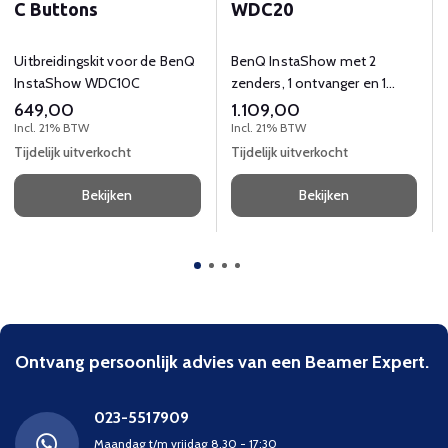
C Buttons
WDC20
Uitbreidingskit voor de BenQ
BenQ InstaShow met 2
InstaShow WDC10C
zenders, 1 ontvanger en 1
opbergsysteem.
649,00
1.109,00
Incl. 21% BTW
Incl. 21% BTW
Tijdelijk uitverkocht
Tijdelijk uitverkocht
Bekijken
Bekijken
Ontvang persoonlijk advies van een Beamer Expert.
023-5517909
Maandag t/m vrijdag 8.30 - 17:30