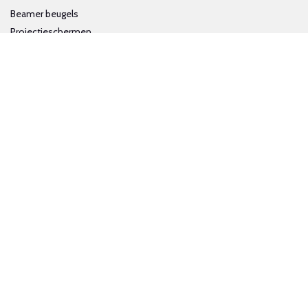
Beamer beugels
Projectieschermen
Interactieve whiteboards
Volg ons op social media
Schrijf je in voor onze nieuwsbrief
Trotse bijdrage aan een groene en gezonde wereld