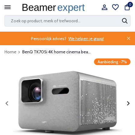
0
Persoonlijk advies?
We helpen je graag!
Home
BenQ TK705i 4K home cinema bea...
Aanbieding -7%