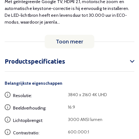
Met geïntegreerde Google TV, HDMI 2.1, motorische zoom en
automatische keystone-correctie is hij eenvoudig te installeren.
De LED-lichtbron heeft een levensduur tot 30.000 uur in ECO-
modus, waardoor je jarenla...
Toon meer
Productspecificaties
Belangrijkste eigenschappen
3840 x 2160 4K UHD
Resolutie:
16:9
Beeldverhouding:
3000 ANSI lumen
Lichtopbrengst:
600.000:1
Contrastratio: