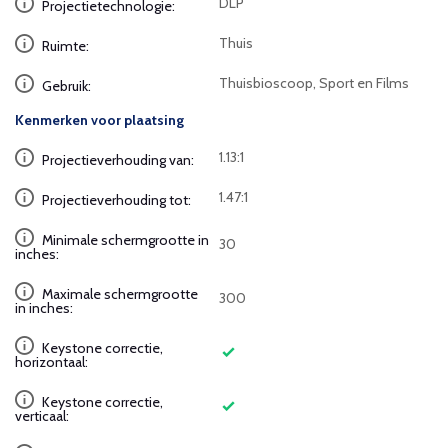
DLP
Projectietechnologie:
Thuis
Ruimte:
Thuisbioscoop, Sport en Films
Gebruik:
Kenmerken voor plaatsing
1.13:1
Projectieverhouding van:
1.47:1
Projectieverhouding tot:
Minimale schermgrootte in
30
inches:
Maximale schermgrootte
300
in inches:
Keystone correctie,
horizontaal:
Keystone correctie,
verticaal: