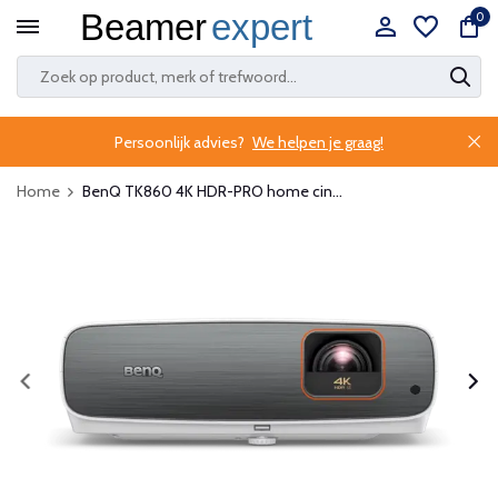
0
Persoonlijk advies?
We helpen je graag!
Home
BenQ TK860 4K HDR-PRO home cin...