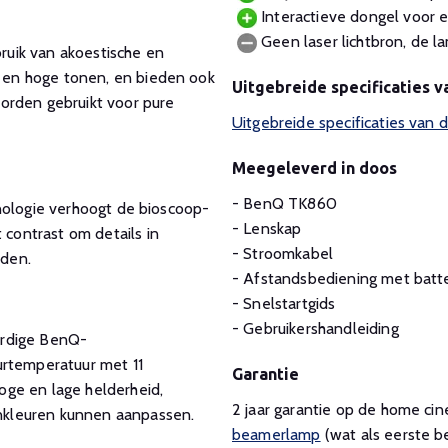
Interactieve dongel voor 
Geen laser lichtbron, de 
uik van akoestische en
en hoge tonen, en bieden ook
Uitgebreide specificaties 
orden gebruikt voor pure
Uitgebreide specificaties va
Meegeleverd in doos
- BenQ TK860
nologie verhoogt de bioscoop-
- Lenskap
ontrast om details in
- Stroomkabel
uden.
- Afstandsbediening met batte
- Snelstartgids
- Gebruikershandleiding
ardige BenQ-
urtemperatuur met 11
Garantie
ge en lage helderheid,
2 jaar garantie op de home c
nkleuren kunnen aanpassen.
beamerlamp
(wat als eerste be