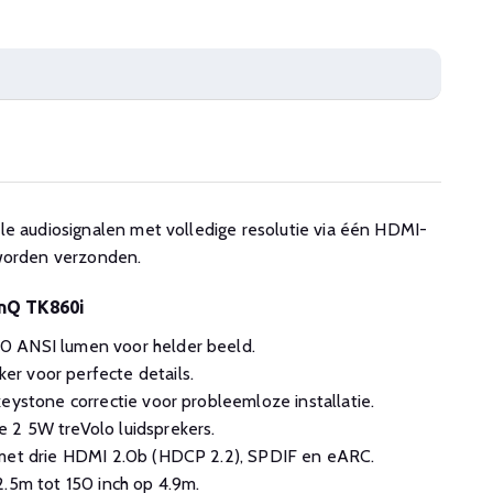
le audiosignalen met volledige resolutie via één HDMI-
 worden verzonden.
enQ TK860i
0 ANSI lumen voor helder beeld.
r voor perfecte details.
keystone correctie voor probleemloze installatie.
 2 5W treVolo luidsprekers.
 met drie HDMI 2.0b (HDCP 2.2), SPDIF en eARC.
2.5m tot 150 inch op 4.9m.