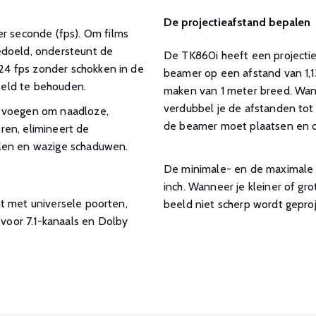
De projectieafstand bepalen
 seconde (fps). Om films
edoeld, ondersteunt de
De TK860i heeft een projectiev
4 fps zonder schokken in de
beamer op een afstand van 1,1
eeld te behouden.
maken van 1 meter breed. Wann
verdubbel je de afstanden tot 
e voegen om naadloze,
de beamer moet plaatsen en of
ren, elimineert de
elen en wazige schaduwen.
De minimale- en de maximale g
inch. Wanneer je kleiner of gr
t met universele poorten,
beeld niet scherp wordt gepro
oor 7.1-kanaals en Dolby