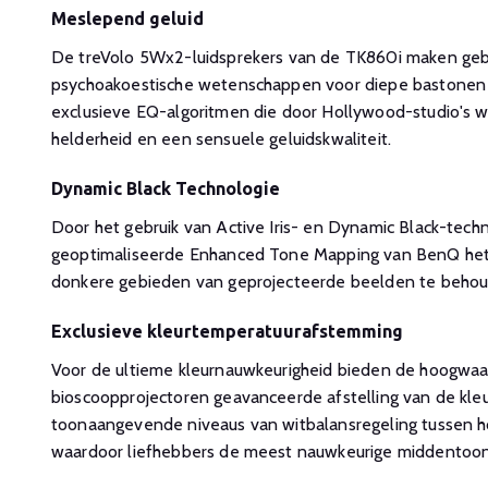
Meslepend geluid
De treVolo 5Wx2-luidsprekers van de TK860i maken gebr
psychoakoestische wetenschappen voor diepe bastonen 
exclusieve EQ-algoritmen die door Hollywood-studio's w
helderheid en een sensuele geluidskwaliteit.
Dynamic Black Technologie
Door het gebruik van Active Iris- en Dynamic Black-tech
geoptimaliseerde Enhanced Tone Mapping van BenQ het c
donkere gebieden van geprojecteerde beelden te beho
Exclusieve kleurtemperatuurafstemming
Voor de ultieme kleurnauwkeurigheid bieden de hoogwa
bioscoopprojectoren geavanceerde afstelling van de kle
toonaangevende niveaus van witbalansregeling tussen ho
waardoor liefhebbers de meest nauwkeurige middentoo