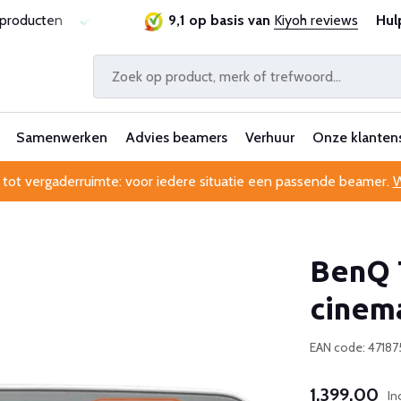
sproducten
Laagste prijsgarantie
9,1 op basis van
Al 25 jaar betrouwbaa
Kiyoh reviews
Hul
Samenwerken
Advies beamers
Verhuur
Onze klanten
 tot vergaderruimte: voor iedere situatie een passende beamer.
W
BenQ 
cinem
EAN code: 4718
1.399,00
In