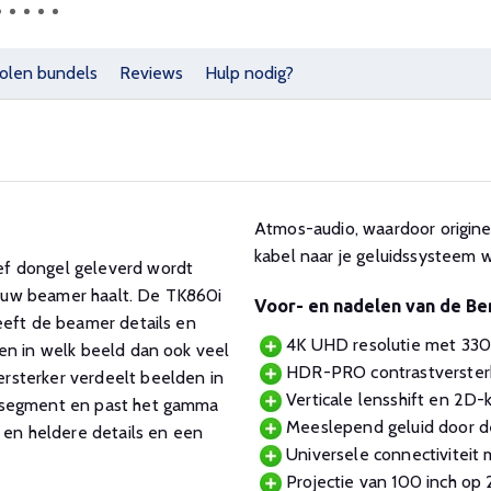
olen bundels
Reviews
Hulp nodig?
Atmos-audio, waardoor origine
kabel naar je geluidssysteem
ef dongel geleverd wordt
ouw beamer haalt. De TK860i
Voor- en nadelen van de B
eeft de beamer details en
4K UHD resolutie met 330
en in welk beeld dan ook veel
HDR-PRO contrastversterke
rsterker verdeelt beelden in
Verticale lensshift en 2D-
k segment en past het gamma
Meeslepend geluid door de
 en heldere details en een
Universele connectiviteit
Projectie van 100 inch op 