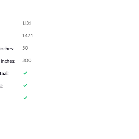
1.13:1
1.47:1
30
inches:
300
inches:
taal:
l: