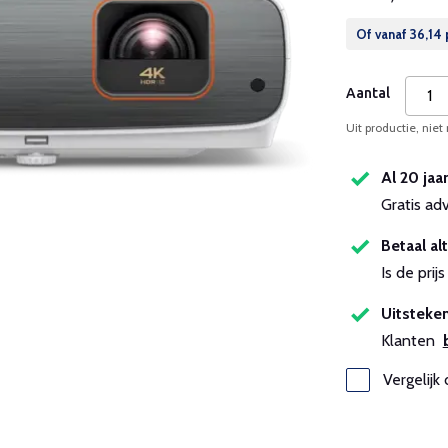
Of vanaf
36,14
Aantal
Uit productie, niet
Al 20 jaa
Gratis ad
Betaal alt
Is de pri
Uitsteken
Klanten
Vergelijk 