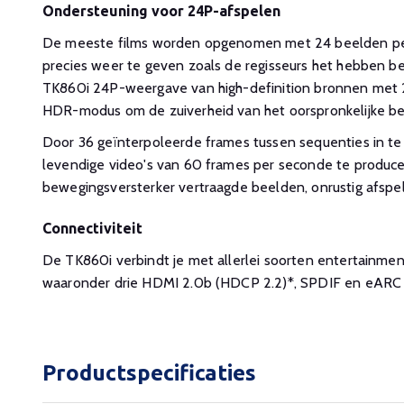
Ondersteuning voor 24P-afspelen
De meeste films worden opgenomen met 24 beelden per
precies weer te geven zoals de regisseurs het hebben b
TK860i 24P-weergave van high-definition bronnen met 2
HDR-modus om de zuiverheid van het oorspronkelijke b
Door 36 geïnterpoleerde frames tussen sequenties in t
levendige video's van 60 frames per seconde te produce
bewegingsversterker vertraagde beelden, onrustig afsp
Connectiviteit
De TK860i verbindt je met allerlei soorten entertainmen
waaronder drie HDMI 2.0b (HDCP 2.2)*, SPDIF en eARC v
Productspecificaties