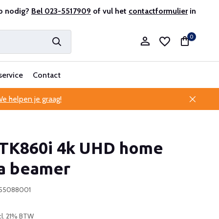
r en ervaren
p nodig?
Bel 023-5517909
Professionele klantenservice
of vul het
contactformulier
in
0
service
Contact
e helpen je graag!
Account aanmaken
TK860i 4k UHD home
Account aanmaken
a beamer
755088001
cl. 21% BTW