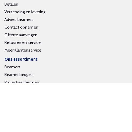
Betalen
Verzending en levering
Advies beamers
Contact opnemen
Offerte aanvragen
Retouren en service
Meer Klantenservice
Ons assortiment
Beamers
Beamer beugels
Projectieschermen
Interactieve whiteboards
Volg ons op social media
Schrijf je in voor onze nieuwsbrief