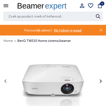
0
Persoonlijk advies?
We helpen je graag!
Home
BenQ TW535 Home cinema beamer