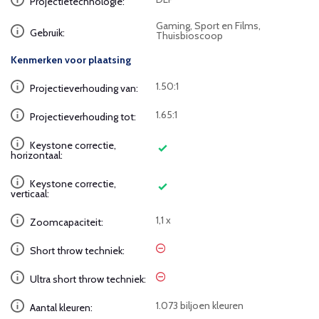
Projectietechnologie:
Gaming, Sport en Films,
Gebruik:
Thuisbioscoop
Kenmerken voor plaatsing
1.50:1
Projectieverhouding van:
1.65:1
Projectieverhouding tot:
Keystone correctie,
horizontaal:
Keystone correctie,
verticaal:
1,1 x
Zoomcapaciteit:
Short throw techniek:
Ultra short throw techniek:
1.073 biljoen kleuren
Aantal kleuren: