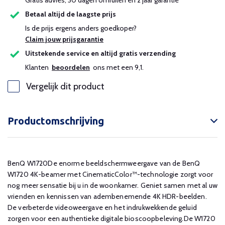
Gratis advies, 30 dagen omruilen en 2 jaar garantie
Betaal altijd de laagste prijs
Is de prijs ergens anders goedkoper?
Claim jouw prijsgarantie
Uitstekende service en altijd gratis verzending
Klanten
beoordelen
ons met een 9,1.
Vergelijk dit product
Productomschrijving
BenQ W1720De enorme beeldschermweergave van de BenQ
W1720 4K-beamer met CinematicColor™-technologie zorgt voor
nog meer sensatie bij u in de woonkamer. Geniet samen met al uw
vrienden en kennissen van adembenemende 4K HDR-beelden.
De verbeterde videoweergave en het indrukwekkende geluid
zorgen voor een authentieke digitale bioscoopbeleving.De W1720