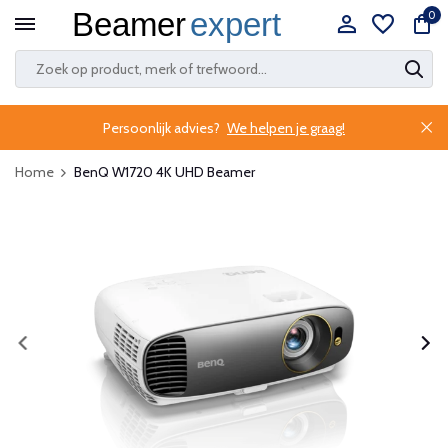
0
Persoonlijk advies?
We helpen je graag!
Home
BenQ W1720 4K UHD Beamer