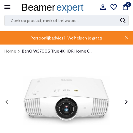
0
Persoonlijk advies?
We helpen je graag!
Home
BenQ W5700S True 4K HDR Home C...