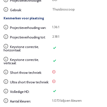
Projectietechnologie:
Thuisbioscoop
Gebruik:
Kenmerken voor plaatsing
1.36:1
Projectieverhouding van:
2.18:1
Projectieverhouding tot:
Keystone correctie,
horizontaal:
Keystone correctie,
verticaal:
Short throw techniek:
Ultra short throw techniek:
Volledige HD:
1.073 biljoen kleuren
Aantal kleuren: